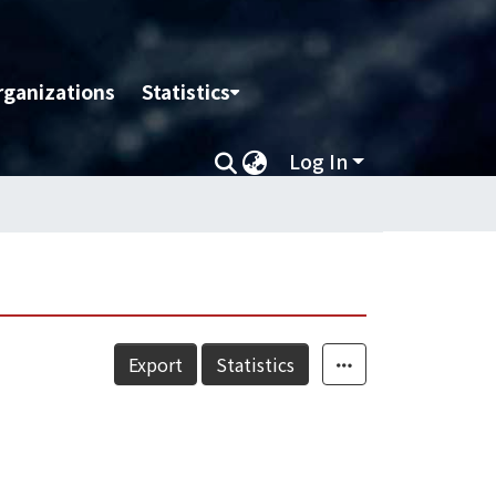
rganizations
Statistics
Log In
Export
Statistics