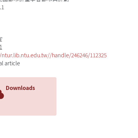
.1
宜
孟
//ntur.lib.ntu.edu.tw//handle/246246/112325
l article
Downloads