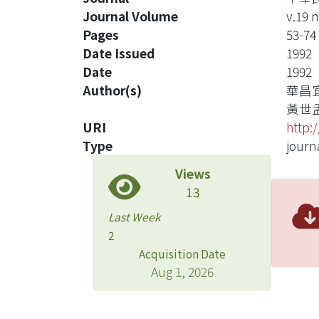
Journal Volume
v.19 n
Pages
53-74
Date Issued
1992
Date
1992
Author(s)
華昌
黃世
URI
http:
Type
journa
Views
13
Last Week
2
Acquisition Date
Aug 1, 2026