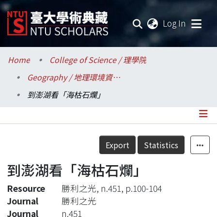
(current
Log In
Communities & Collections
Home
College of Science / 理學院
Geography / 地理環境資源學系
Research Outputs
到澎湖看「海枯石爛」
Fundings & Projects
Researchers
Details
Export
Statistics
Organizations
到澎湖看「海枯石爛」
Statistics
Resource
勝利之光, n.451, p.100-104
Journal
勝利之光
Journal
n.451