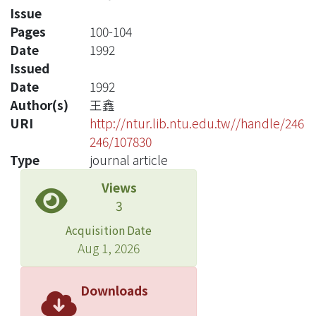
Issue
Pages
100-104
Date
1992
Issued
Date
1992
Author(s)
王鑫
URI
http://ntur.lib.ntu.edu.tw//handle/246
246/107830
Type
journal article
Views
3
Acquisition Date
Aug 1, 2026
Downloads