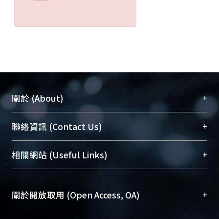
+
關於 (About)
臺大位居世界頂尖大學之列，為永久珍藏及向國際
+
聯絡資訊 (Contact Us)
展現本校豐碩的研究成果及學術能量，圖書館整合
機構典藏（NTUR）與學術庫（AH）不同功能平
總館學科館員
(Main Library)
+
相關網站 (Useful Links)
台，成為臺大學術典藏NTU scholars。期能整合研
醫學圖書館學科館員
(Medical Library)
究能量、促進交流合作、保存學術產出、推廣研究
社會科學院辜振甫紀念圖書館學科館員
(Social
成果。
Sciences Library)
+
關於開放取用 (Open Access, OA)
To permanently archive and promote researcher