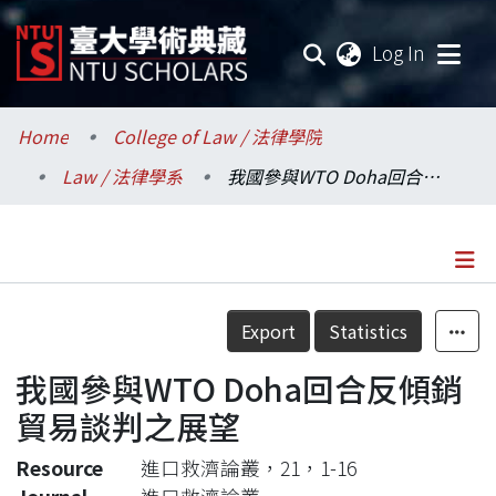
(current
Log In
Communities & Collections
Home
College of Law / 法律學院
Law / 法律學系
我國參與WTO Doha回合反傾銷貿易談判之展望
Research Outputs
Fundings & Projects
Researchers
Details
Export
Statistics
Organizations
我國參與WTO Doha回合反傾銷
Statistics
貿易談判之展望
Resource
進口救濟論叢，21，1-16