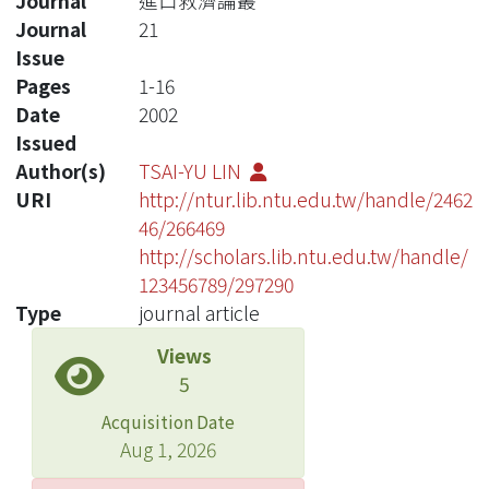
Journal
進口救濟論叢
Journal
21
Issue
Pages
1-16
Date
2002
Issued
Author(s)
TSAI-YU LIN
URI
http://ntur.lib.ntu.edu.tw/handle/2462
46/266469
http://scholars.lib.ntu.edu.tw/handle/
123456789/297290
Type
journal article
Views
5
Acquisition Date
Aug 1, 2026