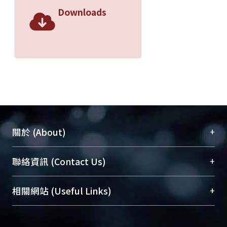
Downloads
+
關於 (About)
臺大位居世界頂尖大學之列，為永久珍藏及向國際
+
聯絡資訊 (Contact Us)
展現本校豐碩的研究成果及學術能量，圖書館整合
機構典藏（NTUR）與學術庫（AH）不同功能平
總館學科館員
(Main Library)
+
相關網站 (Useful Links)
台，成為臺大學術典藏NTU scholars。期能整合研
醫學圖書館學科館員
(Medical Library)
究能量、促進交流合作、保存學術產出、推廣研究
社會科學院辜振甫紀念圖書館學科館員
(Social
成果。