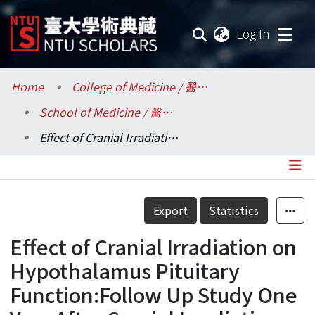
(current
Log In
Communities & Collections
Home
College of Medicine / 醫學院
School of Medicine / 醫學系
Research Outputs
Effect of Cranial Irradiation on Hypothalamus Pituitary Function:Follow Up Study One Year After Cranial Irradiation
Fundings & Projects
Researchers
Details
Export
Statistics
Organizations
Effect of Cranial Irradiation on
Statistics
Hypothalamus Pituitary
Function:Follow Up Study One