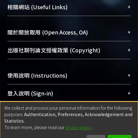
機構典藏（NTUR）與學術庫（AH）不同功能平
總館學科館員
(Main Library)
+
相關網站 (Useful Links)
台，成為臺大學術典藏NTU scholars。期能整合研
醫學圖書館學科館員
(Medical Library)
究能量、促進交流合作、保存學術產出、推廣研究
社會科學院辜振甫紀念圖書館學科館員
(Social
成果。
Sciences Library)
+
關於開放取用 (Open Access, OA)
To permanently archive and promote researcher
profiles and scholarly works, Library integrates the
開放取用是從使用者角度提升資訊取用性的社會運
+
出版社期刊論文授權政策 (Copyright)
services of “NTU Repository” with “Academic
動，應用在學術研究上是透過將研究著作公開供使
Hub” to form NTU Scholars.
用者自由取閱，以促進學術傳播及因應期刊訂購費
請確認所上傳的全文是原創的內容，若該文件包
用逐年攀升。同時可加速研究發展、提升研究影響
+
使用說明 (Instructions)
含部分內容的版權非匯入者所有，或由第三方贊
力，NTU Scholars即為本校的開放取用典藏（OA
助與合作完成，請確認該版權所有者及第三方同
Archive）平台。
（點選深入了解OA）
意提供此授權。
網站簡介
(Quickstart Guide)
+
登入說明 (Sign-in)
Please represent that the submission is your
使用手冊
(Instruction Manual)
original work, and that you have the right to
We collect and process your personal information for the following
線上預約服務
(Booking Service)
方案一：
臺灣大學計算機中心帳號登入
+
匯入著作 (Submission)
purposes:
Authentication, Preferences, Acknowledgement and
grant the rights to upload.
(With C&INC Email Account)
Statistics
.
方案二：
ORCID帳號登入
(With ORCID)
To learn more, please read our
privacy policy
.
若欲上傳已出版的全文電子檔，可使用
Open
方案一：
定期更新ORCID者，以ID匯入
(Search
policy finder
網站查詢，以確認出版單位之版權
for identifier (ORCID))