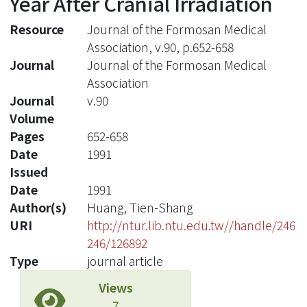
Year After Cranial Irradiation
Resource
Journal of the Formosan Medical
Association, v.90, p.652-658
Journal
Journal of the Formosan Medical
Association
Journal
v.90
Volume
Pages
652-658
Date
1991
Issued
Date
1991
Author(s)
Huang, Tien-Shang
URI
http://ntur.lib.ntu.edu.tw//handle/246
246/126892
Type
journal article
Views
7