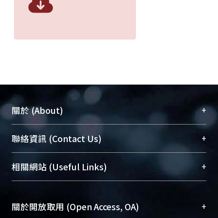
+
關於 (About)
臺大位居世界頂尖大學之列，為永久珍藏及向國際
+
聯絡資訊 (Contact Us)
展現本校豐碩的研究成果及學術能量，圖書館整合
機構典藏（NTUR）與學術庫（AH）不同功能平
總館學科館員
(Main Library)
+
相關網站 (Useful Links)
台，成為臺大學術典藏NTU scholars。期能整合研
醫學圖書館學科館員
(Medical Library)
究能量、促進交流合作、保存學術產出、推廣研究
社會科學院辜振甫紀念圖書館學科館員
(Social
成果。
Sciences Library)
+
關於開放取用 (Open Access, OA)