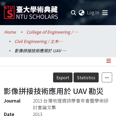
(current
Log In
Communities & Collections
Home
College of Engineering / 工學院
Civil Engineering / 土木工程學系
Research Outputs
影像拼接技術應用於 UAV 勘災
Fundings & Projects
Researchers
Details
Export
Statistics
Organizations
影像拼接技術應用於 UAV 勘災
Statistics
Journal
2013 台灣地理資訊學會年會暨學術研
討會論文集
Date
2013