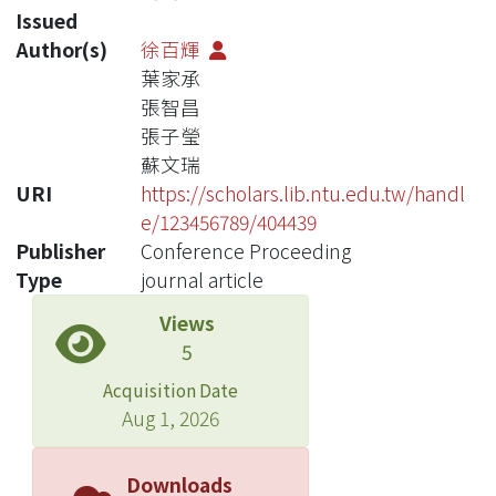
Issued
Author(s)
徐百輝
葉家承
張智昌
張子瑩
蘇文瑞
URI
https://scholars.lib.ntu.edu.tw/handl
e/123456789/404439
Publisher
Conference Proceeding
Type
journal article
Views
5
Acquisition Date
Aug 1, 2026
Downloads