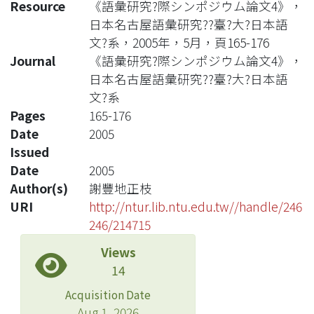
Resource
《語彙研究?際シンポジウム論文4》，
日本名古屋語彙研究??臺?大?日本語
文?系，2005年，5月，頁165-176
Journal
《語彙研究?際シンポジウム論文4》，
日本名古屋語彙研究??臺?大?日本語
文?系
Pages
165-176
Date
2005
Issued
Date
2005
Author(s)
謝豐地正枝
URI
http://ntur.lib.ntu.edu.tw//handle/246
246/214715
Views
14
Acquisition Date
Aug 1, 2026