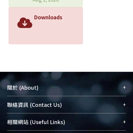
Downloads
+
關於 (About)
臺大位居世界頂尖大學之列，為永久珍藏及向國際
+
聯絡資訊 (Contact Us)
展現本校豐碩的研究成果及學術能量，圖書館整合
機構典藏（NTUR）與學術庫（AH）不同功能平
總館學科館員
(Main Library)
+
相關網站 (Useful Links)
台，成為臺大學術典藏NTU scholars。期能整合研
醫學圖書館學科館員
(Medical Library)