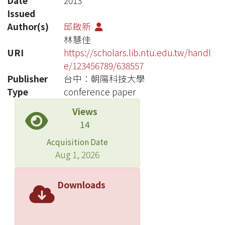
Date
2013
Issued
Author(s)
邱啟新
林慧佳
URI
https://scholars.lib.ntu.edu.tw/handl
e/123456789/638557
Publisher
台中：朝陽科技大學
Type
conference paper
Views
14
Acquisition Date
Aug 1, 2026
Downloads