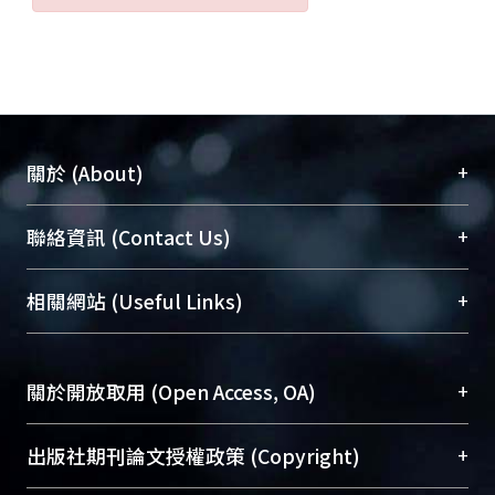
+
關於 (About)
臺大位居世界頂尖大學之列，為永久珍藏及向國際
+
聯絡資訊 (Contact Us)
展現本校豐碩的研究成果及學術能量，圖書館整合
機構典藏（NTUR）與學術庫（AH）不同功能平
總館學科館員
(Main Library)
+
相關網站 (Useful Links)
台，成為臺大學術典藏NTU scholars。期能整合研
醫學圖書館學科館員
(Medical Library)
究能量、促進交流合作、保存學術產出、推廣研究
社會科學院辜振甫紀念圖書館學科館員
(Social
成果。
Sciences Library)
+
關於開放取用 (Open Access, OA)
To permanently archive and promote researcher
profiles and scholarly works, Library integrates the
開放取用是從使用者角度提升資訊取用性的社會運
+
出版社期刊論文授權政策 (Copyright)
services of “NTU Repository” with “Academic
動，應用在學術研究上是透過將研究著作公開供使