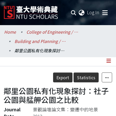
(current
Log In
Communities & Collections
Home
College of Engineering / 工學院
Building and Planning / 建築與城鄉研究所
Research Outputs
鄰里公園私有化現象探討：社子公園與艋舺公園之比較
Fundings & Projects
Researchers
Details
Export
Statistics
Organizations
鄰里公園私有化現象探討：社子
Statistics
公園與艋舺公園之比較
Journal
景觀論壇論文集：變遷中的地景