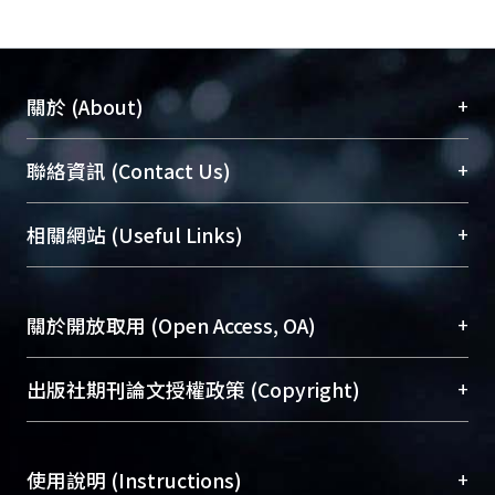
+
關於 (About)
臺大位居世界頂尖大學之列，為永久珍藏及向國際
+
聯絡資訊 (Contact Us)
展現本校豐碩的研究成果及學術能量，圖書館整合
機構典藏（NTUR）與學術庫（AH）不同功能平
總館學科館員
(Main Library)
+
相關網站 (Useful Links)
台，成為臺大學術典藏NTU scholars。期能整合研
醫學圖書館學科館員
(Medical Library)
究能量、促進交流合作、保存學術產出、推廣研究
社會科學院辜振甫紀念圖書館學科館員
(Social
成果。
Sciences Library)
+
關於開放取用 (Open Access, OA)
To permanently archive and promote researcher
profiles and scholarly works, Library integrates the
開放取用是從使用者角度提升資訊取用性的社會運
+
出版社期刊論文授權政策 (Copyright)
services of “NTU Repository” with “Academic
動，應用在學術研究上是透過將研究著作公開供使
Hub” to form NTU Scholars.
用者自由取閱，以促進學術傳播及因應期刊訂購費
請確認所上傳的全文是原創的內容，若該文件包
用逐年攀升。同時可加速研究發展、提升研究影響
+
使用說明 (Instructions)
含部分內容的版權非匯入者所有，或由第三方贊