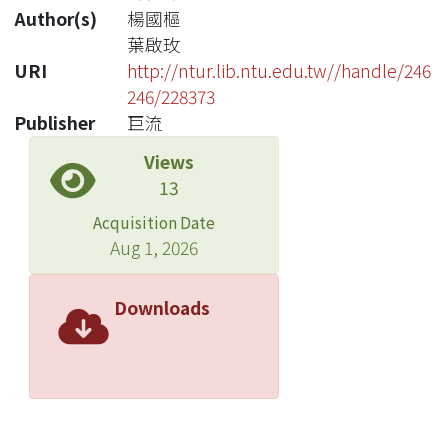
Author(s)
楊國樞
葉啟玫
URI
http://ntur.lib.ntu.edu.tw//handle/246
246/228373
Publisher
巨流
Views
13
Acquisition Date
Aug 1, 2026
Downloads