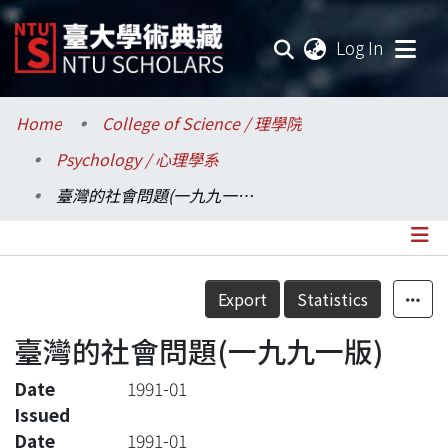
(current
Log In
Communities & Collections
Home
College of Science / 理學院
Psychology / 心理學系
Research Outputs
臺灣的社會問題(一九九一版)
Fundings & Projects
Researchers
Details
Export
Statistics
Organizations
臺灣的社會問題(一九九一版)
Statistics
Date
1991-01
Issued
Date
1991-01