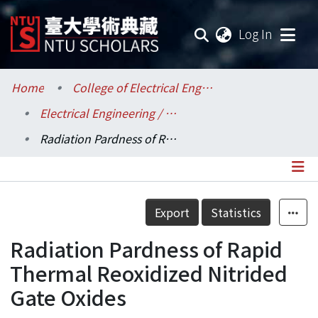
(current
Log In
Communities & Collections
Home
College of Electrical Engineering and Computer Science / 電機資訊學院
Electrical Engineering / 電機工程學系
Research Outputs
Radiation Pardness of Rapid Thermal Reoxidized Nitrided Gate Oxides
Fundings & Projects
Researchers
Details
Export
Statistics
Organizations
Radiation Pardness of Rapid
Statistics
Thermal Reoxidized Nitrided
Gate Oxides