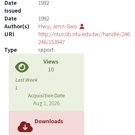
Date
1992
Issued
Date
1992
Author(s)
Hwu, Jenn-Gwo
URI
http://ntur.lib.ntu.edu.tw//handle/246
246/153947
Type
report
Views
10
Last Week
1
Acquisition Date
Aug 1, 2026
Downloads