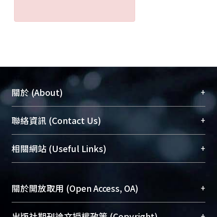
+
關於 (About)
臺大位居世界頂尖大學之列，為永久珍藏及向國際
+
聯絡資訊 (Contact Us)
展現本校豐碩的研究成果及學術能量，圖書館整合
機構典藏（NTUR）與學術庫（AH）不同功能平
總館學科館員
(Main Library)
+
相關網站 (Useful Links)
台，成為臺大學術典藏NTU scholars。期能整合研
醫學圖書館學科館員
(Medical Library)
究能量、促進交流合作、保存學術產出、推廣研究
社會科學院辜振甫紀念圖書館學科館員
(Social
成果。
Sciences Library)
+
關於開放取用 (Open Access, OA)
To permanently archive and promote researcher
profiles and scholarly works, Library integrates the
開放取用是從使用者角度提升資訊取用性的社會運
+
出版社期刊論文授權政策 (Copyright)