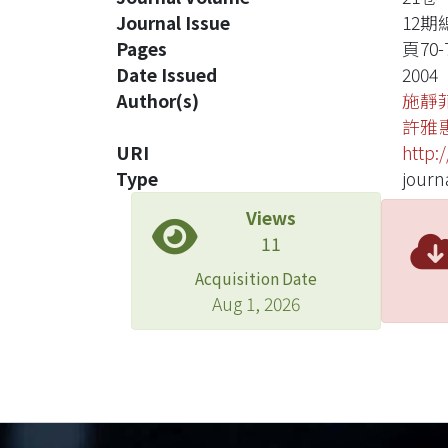
Journal Issue
12期
Pages
頁70-
Date Issued
2004
Author(s)
施靜
許雅
URI
http:
Type
journa
Views
11
Acquisition Date
Aug 1, 2026