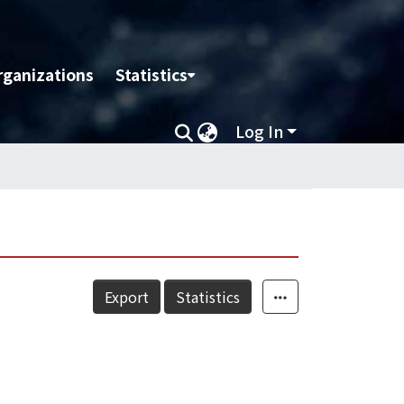
rganizations
Statistics
Log In
Export
Statistics