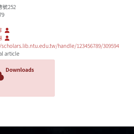
總號252
79
菲
惠
//scholars.lib.ntu.edu.tw/handle/123456789/309594
l article
Downloads