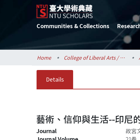
Communities & Collections
Researc
Home
College of Liberal Arts / 文學院
Details
藝術、信仰與生活--印尼
Journal
故宮
Journal Volume
21卷