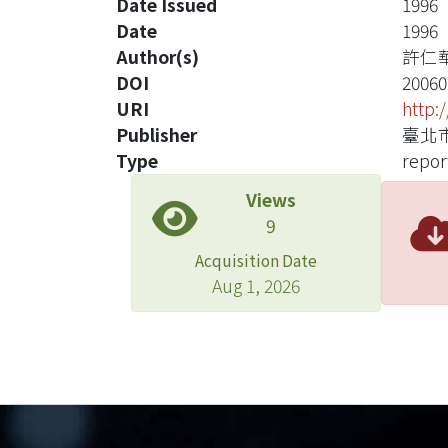
Date Issued
1996
Date
1996
Author(s)
許仁
DOI
20060
URI
http:
Publisher
臺北
Type
repor
Views
9
Acquisition Date
Aug 1, 2026