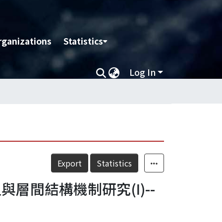
rganizations
Statistics
Log In
Export
Statistics
間結構機制研究(Ⅰ)--