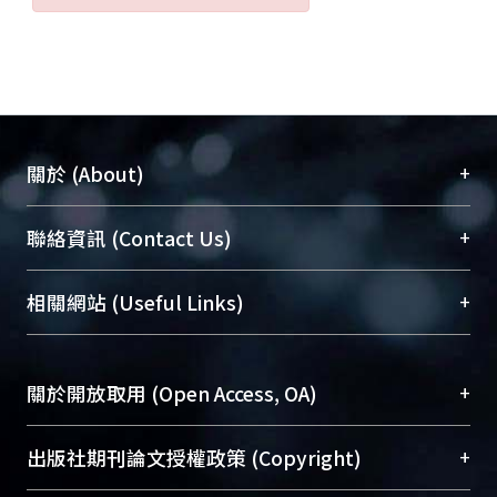
+
關於 (About)
臺大位居世界頂尖大學之列，為永久珍藏及向國際
+
聯絡資訊 (Contact Us)
展現本校豐碩的研究成果及學術能量，圖書館整合
機構典藏（NTUR）與學術庫（AH）不同功能平
總館學科館員
(Main Library)
+
相關網站 (Useful Links)
台，成為臺大學術典藏NTU scholars。期能整合研
醫學圖書館學科館員
(Medical Library)
究能量、促進交流合作、保存學術產出、推廣研究
社會科學院辜振甫紀念圖書館學科館員
(Social
成果。
Sciences Library)
+
關於開放取用 (Open Access, OA)
To permanently archive and promote researcher
profiles and scholarly works, Library integrates the
開放取用是從使用者角度提升資訊取用性的社會運
+
出版社期刊論文授權政策 (Copyright)
services of “NTU Repository” with “Academic
動，應用在學術研究上是透過將研究著作公開供使