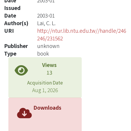
Date
2003-01
Issued
Date
2003-01
Author(s)
Lai, C. L.
URI
http://ntur.lib.ntu.edu.tw//handle/246
246/231562
Publisher
unknown
Type
book
Views
13
Acquisition Date
Aug 1, 2026
Downloads