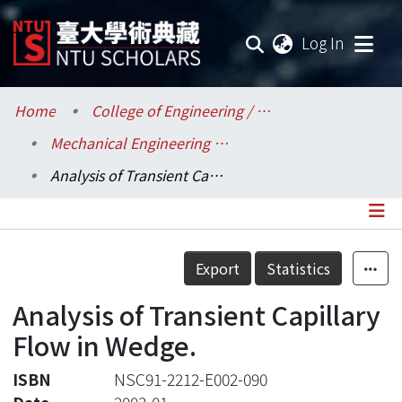
(current
Log In
Communities & Collections
Home
College of Engineering / 工學院
Mechanical Engineering / 機械工程學系
Research Outputs
Analysis of Transient Capillary Flow in Wedge.
Fundings & Projects
Researchers
Details
Export
Statistics
Organizations
Analysis of Transient Capillary
Statistics
Flow in Wedge.
ISBN
NSC91-2212-E002-090