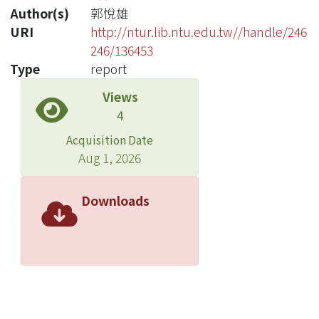
Author(s)
郭悅雄
URI
http://ntur.lib.ntu.edu.tw//handle/246
246/136453
Type
report
Views
4
Acquisition Date
Aug 1, 2026
Downloads