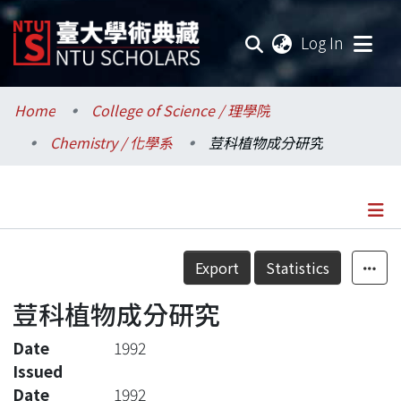
(current
Log In
Communities & Collections
Home
College of Science / 理學院
Chemistry / 化學系
荳科植物成分研究
Research Outputs
Fundings & Projects
Researchers
Details
Export
Statistics
Organizations
荳科植物成分研究
Statistics
Date
1992
Issued
Date
1992