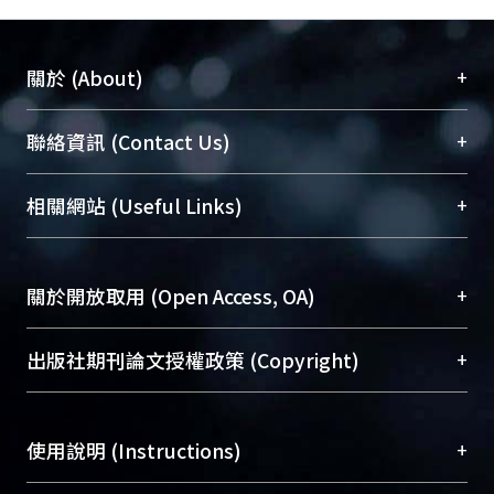
+
關於 (About)
臺大位居世界頂尖大學之列，為永久珍藏及向國際
+
聯絡資訊 (Contact Us)
展現本校豐碩的研究成果及學術能量，圖書館整合
機構典藏（NTUR）與學術庫（AH）不同功能平
總館學科館員
(Main Library)
+
相關網站 (Useful Links)
台，成為臺大學術典藏NTU scholars。期能整合研
醫學圖書館學科館員
(Medical Library)
究能量、促進交流合作、保存學術產出、推廣研究
社會科學院辜振甫紀念圖書館學科館員
(Social
成果。
Sciences Library)
+
關於開放取用 (Open Access, OA)
To permanently archive and promote researcher
profiles and scholarly works, Library integrates the
開放取用是從使用者角度提升資訊取用性的社會運
+
出版社期刊論文授權政策 (Copyright)
services of “NTU Repository” with “Academic
動，應用在學術研究上是透過將研究著作公開供使
Hub” to form NTU Scholars.
用者自由取閱，以促進學術傳播及因應期刊訂購費
請確認所上傳的全文是原創的內容，若該文件包
用逐年攀升。同時可加速研究發展、提升研究影響
+
使用說明 (Instructions)
含部分內容的版權非匯入者所有，或由第三方贊
力，NTU Scholars即為本校的開放取用典藏（OA
助與合作完成，請確認該版權所有者及第三方同