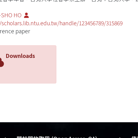
-SHO HO
//scholars.lib.ntu.edu.tw/handle/123456789/315869
rence paper
Downloads