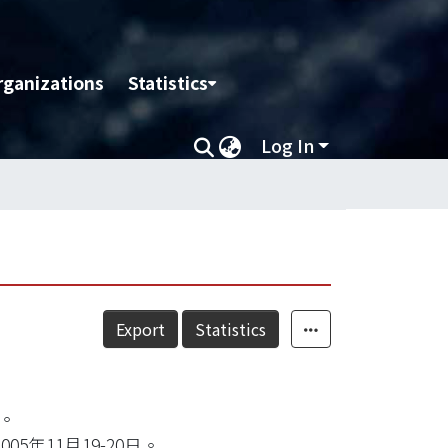
rganizations
Statistics
Log In
Export
Statistics
日。
年11月19-20日。