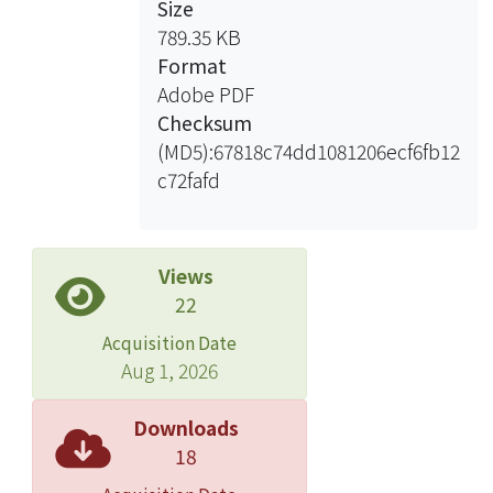
Size
789.35 KB
Format
Adobe PDF
Checksum
(MD5):67818c74dd1081206ecf6fb12
c72fafd
Views
22
Acquisition Date
Aug 1, 2026
Downloads
18