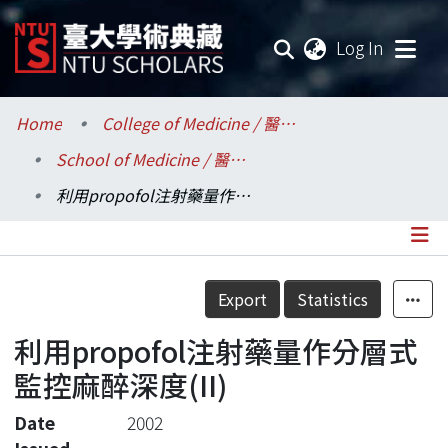
(current
Log In
Communities & Collections
Home
College of Medicine / 醫學院
School of Medicine / 醫學系
Research Outputs
利用propofol注射藥量作分層式監控麻醉深度(II)
Fundings & Projects
Researchers
Details
Export
Statistics
Organizations
利用propofol注射藥量作分層式
Statistics
監控麻醉深度(II)
Date
2002