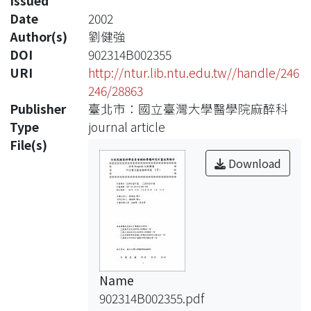
Issued
Date
2002
Author(s)
劉健強
DOI
902314B002355
URI
http://ntur.lib.ntu.edu.tw//handle/246
246/28863
Publisher
臺北市：國立臺灣大學醫學院麻醉科
Type
journal article
File(s)
Download
Name
902314B002355.pdf