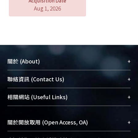
Acquisition Date
Aug 1, 2026
+
關於 (About)
臺大位居世界頂尖大學之列，為永久珍藏及向國際
+
聯絡資訊 (Contact Us)
展現本校豐碩的研究成果及學術能量，圖書館整合
機構典藏（NTUR）與學術庫（AH）不同功能平
總館學科館員
(Main Library)
+
相關網站 (Useful Links)
台，成為臺大學術典藏NTU scholars。期能整合研
醫學圖書館學科館員
(Medical Library)
究能量、促進交流合作、保存學術產出、推廣研究
社會科學院辜振甫紀念圖書館學科館員
(Social
成果。
Sciences Library)
+
關於開放取用 (Open Access, OA)
To permanently archive and promote researcher