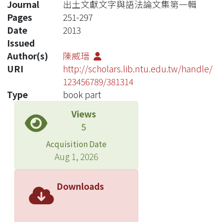
Journal
出土文獻文字與語法論文集第一輯
Pages
251-297
Date
2013
Issued
Author(s)
陳威瑨
URI
http://scholars.lib.ntu.edu.tw/handle/
123456789/381314
Type
book part
Views
5
Acquisition Date
Aug 1, 2026
Downloads