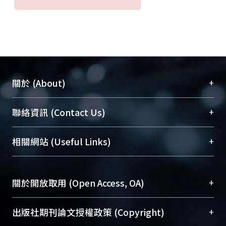
+
關於 (About)
臺大位居世界頂尖大學之列，為永久珍藏及向國際
+
聯絡資訊 (Contact Us)
展現本校豐碩的研究成果及學術能量，圖書館整合
機構典藏（NTUR）與學術庫（AH）不同功能平
總館學科館員
(Main Library)
+
相關網站 (Useful Links)
台，成為臺大學術典藏NTU scholars。期能整合研
醫學圖書館學科館員
(Medical Library)
究能量、促進交流合作、保存學術產出、推廣研究
社會科學院辜振甫紀念圖書館學科館員
(Social
成果。
Sciences Library)
+
關於開放取用 (Open Access, OA)
To permanently archive and promote researcher
profiles and scholarly works, Library integrates the
開放取用是從使用者角度提升資訊取用性的社會運
+
出版社期刊論文授權政策 (Copyright)
services of “NTU Repository” with “Academic
動，應用在學術研究上是透過將研究著作公開供使