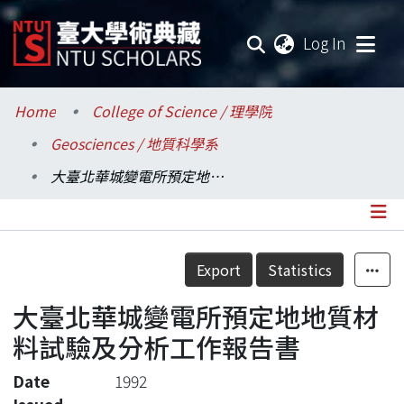
(current
Log In
Communities & Collections
Home
College of Science / 理學院
Geosciences / 地質科學系
Research Outputs
大臺北華城變電所預定地地質材料試驗及分析工作報告書
Fundings & Projects
Researchers
Details
Export
Statistics
Organizations
大臺北華城變電所預定地地質材
Statistics
料試驗及分析工作報告書
Date
1992