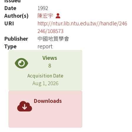
Issued
Date
1992
Author(s)
陳宏宇
URI
http://ntur.lib.ntu.edu.tw//handle/246
246/108573
Publisher
中國地質學會
Type
report
Views
8
Acquisition Date
Aug 1, 2026
Downloads