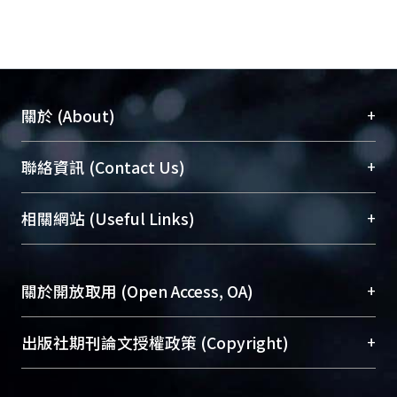
+
關於 (About)
臺大位居世界頂尖大學之列，為永久珍藏及向國際
+
聯絡資訊 (Contact Us)
展現本校豐碩的研究成果及學術能量，圖書館整合
機構典藏（NTUR）與學術庫（AH）不同功能平
總館學科館員
(Main Library)
+
相關網站 (Useful Links)
台，成為臺大學術典藏NTU scholars。期能整合研
醫學圖書館學科館員
(Medical Library)
究能量、促進交流合作、保存學術產出、推廣研究
社會科學院辜振甫紀念圖書館學科館員
(Social
成果。
Sciences Library)
+
關於開放取用 (Open Access, OA)
To permanently archive and promote researcher
profiles and scholarly works, Library integrates the
開放取用是從使用者角度提升資訊取用性的社會運
+
出版社期刊論文授權政策 (Copyright)
services of “NTU Repository” with “Academic
動，應用在學術研究上是透過將研究著作公開供使
Hub” to form NTU Scholars.
用者自由取閱，以促進學術傳播及因應期刊訂購費
請確認所上傳的全文是原創的內容，若該文件包