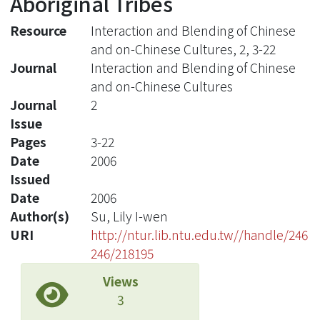
Aboriginal Tribes
Resource
Interaction and Blending of Chinese
and on-Chinese Cultures, 2, 3-22
Journal
Interaction and Blending of Chinese
and on-Chinese Cultures
Journal
2
Issue
Pages
3-22
Date
2006
Issued
Date
2006
Author(s)
Su, Lily I-wen
URI
http://ntur.lib.ntu.edu.tw//handle/246
246/218195
Views
3