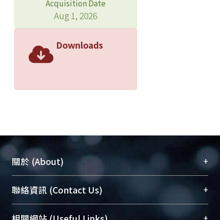
Acquisition Date
Aug 1, 2026
Downloads
+
關於 (About)
臺大位居世界頂尖大學之列，為永久珍藏及向國際
+
聯絡資訊 (Contact Us)
展現本校豐碩的研究成果及學術能量，圖書館整合
機構典藏（NTUR）與學術庫（AH）不同功能平
總館學科館員
(Main Library)
+
相關網站 (Useful Links)