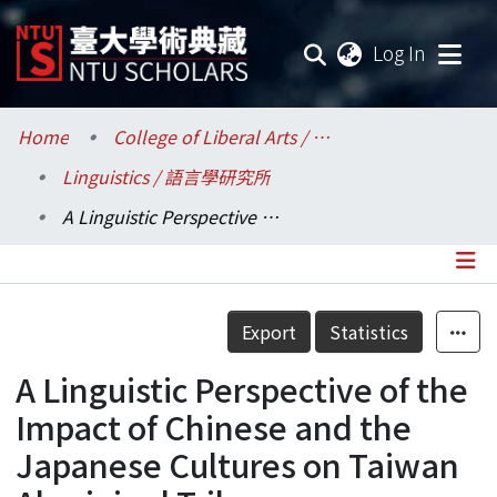
(current
Log In
Communities & Collections
Home
College of Liberal Arts / 文學院
Linguistics / 語言學研究所
Research Outputs
A Linguistic Perspective of the Impact of Chinese and the Japanese Cultures on Taiwan Aboriginal Tribes
Fundings & Projects
Researchers
Details
Export
Statistics
Organizations
A Linguistic Perspective of the
Statistics
Impact of Chinese and the
Japanese Cultures on Taiwan