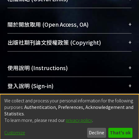
台，成為臺大學術典藏NTU scholars。期能整合研
醫學圖書館學科館員
(Medical Library)
究能量、促進交流合作、保存學術產出、推廣研究
社會科學院辜振甫紀念圖書館學科館員
(Social
成果。
Sciences Library)
+
關於開放取用 (Open Access, OA)
To permanently archive and promote researcher
profiles and scholarly works, Library integrates the
開放取用是從使用者角度提升資訊取用性的社會運
+
出版社期刊論文授權政策 (Copyright)
services of “NTU Repository” with “Academic
動，應用在學術研究上是透過將研究著作公開供使
Hub” to form NTU Scholars.
用者自由取閱，以促進學術傳播及因應期刊訂購費
請確認所上傳的全文是原創的內容，若該文件包
用逐年攀升。同時可加速研究發展、提升研究影響
+
使用說明 (Instructions)
含部分內容的版權非匯入者所有，或由第三方贊
力，NTU Scholars即為本校的開放取用典藏（OA
助與合作完成，請確認該版權所有者及第三方同
Archive）平台。
（點選深入了解OA）
意提供此授權。
網站簡介
(Quickstart Guide)
+
登入說明 (Sign-in)
Please represent that the submission is your
使用手冊
(Instruction Manual)
original work, and that you have the right to
We collect and process your personal information for the following
線上預約服務
(Booking Service)
方案一：
臺灣大學計算機中心帳號登入
+
匯入著作 (Submission)
purposes:
Authentication, Preferences, Acknowledgement and
grant the rights to upload.
(With C&INC Email Account)
Statistics
.
方案二：
ORCID帳號登入
(With ORCID)
To learn more, please read our
privacy policy
.
若欲上傳已出版的全文電子檔，可使用
Open
方案一：
定期更新ORCID者，以ID匯入
(Search
policy finder
網站查詢，以確認出版單位之版權
for identifier (ORCID))
Built with
DSpace-CRIS software
- Extension maintained and optimized
Customize
Decline
That's ok
政策。
方案二：
自行建檔
(Default mode Submission)
by