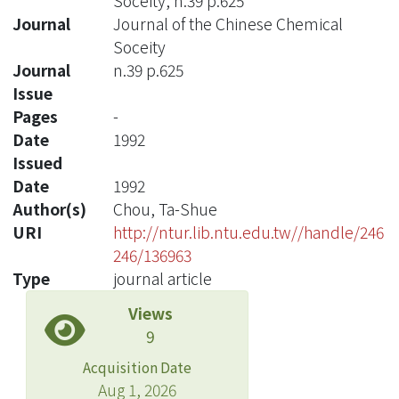
Soceity, n.39 p.625
Journal
Journal of the Chinese Chemical
Soceity
Journal
n.39 p.625
Issue
Pages
-
Date
1992
Issued
Date
1992
Author(s)
Chou, Ta-Shue
URI
http://ntur.lib.ntu.edu.tw//handle/246
246/136963
Type
journal article
Views
9
Acquisition Date
Aug 1, 2026