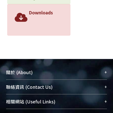
Downloads
+
關於 (About)
臺大位居世界頂尖大學之列，為永久珍藏及向國際
+
聯絡資訊 (Contact Us)
展現本校豐碩的研究成果及學術能量，圖書館整合
機構典藏（NTUR）與學術庫（AH）不同功能平
總館學科館員
(Main Library)
+
相關網站 (Useful Links)
台，成為臺大學術典藏NTU scholars。期能整合研
醫學圖書館學科館員
(Medical Library)
究能量、促進交流合作、保存學術產出、推廣研究