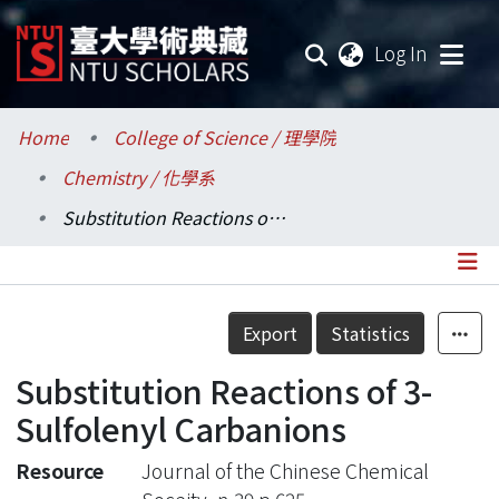
(current
Log In
Communities & Collections
Home
College of Science / 理學院
Chemistry / 化學系
Research Outputs
Substitution Reactions of 3-Sulfolenyl Carbanions
Fundings & Projects
Researchers
Details
Export
Statistics
Organizations
Substitution Reactions of 3-
Statistics
Sulfolenyl Carbanions
Resource
Journal of the Chinese Chemical