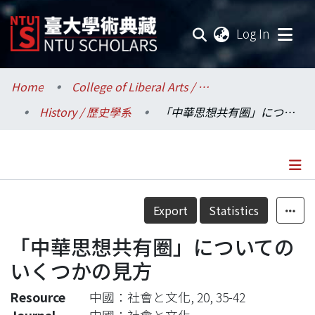
(current
Log In
Communities & Collections
Home
College of Liberal Arts / 文學院
History / 歷史學系
「中華思想共有圈」についてのいくつかの見方
Research Outputs
Fundings & Projects
Researchers
Details
Export
Statistics
Organizations
「中華思想共有圈」についての
Statistics
いくつかの見方
Resource
中國：社會と文化, 20, 35-42