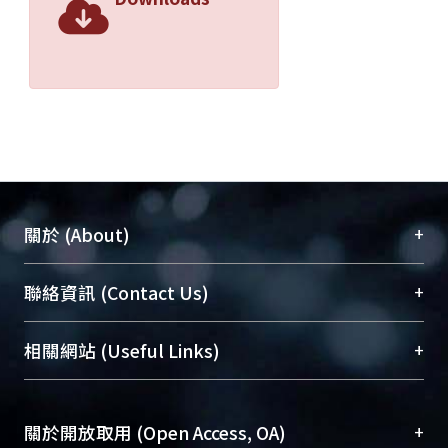
+
關於 (About)
臺大位居世界頂尖大學之列，為永久珍藏及向國際
+
聯絡資訊 (Contact Us)
展現本校豐碩的研究成果及學術能量，圖書館整合
機構典藏（NTUR）與學術庫（AH）不同功能平
總館學科館員
(Main Library)
+
相關網站 (Useful Links)
台，成為臺大學術典藏NTU scholars。期能整合研
醫學圖書館學科館員
(Medical Library)
究能量、促進交流合作、保存學術產出、推廣研究
社會科學院辜振甫紀念圖書館學科館員
(Social
成果。
Sciences Library)
+
關於開放取用 (Open Access, OA)