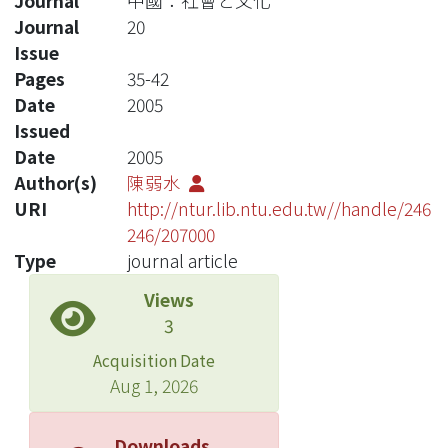
Journal
中國：社會と文化
Journal
20
Issue
Pages
35-42
Date
2005
Issued
Date
2005
Author(s)
陳弱水
URI
http://ntur.lib.ntu.edu.tw//handle/246
246/207000
Type
journal article
Views
3
Acquisition Date
Aug 1, 2026
Downloads