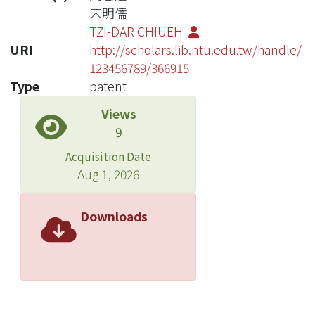
宋明儒
TZI-DAR CHIUEH
URI
http://scholars.lib.ntu.edu.tw/handle/
123456789/366915
Type
patent
Views
9
Acquisition Date
Aug 1, 2026
Downloads