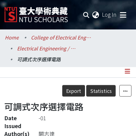
(current
Log In
Communities & Collections
Home
College of Electrical Engineering and Computer Science / 電機資訊學院
Electrical Engineering / 電機工程學系
Research Outputs
可調式次序選擇電路
Fundings & Projects
Researchers
Details
Export
Statistics
Organizations
可調式次序選擇電路
Statistics
Date
-01
Issued
Author(s)
闕志達