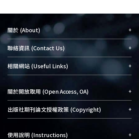
+
關於 (About)
臺大位居世界頂尖大學之列，為永久珍藏及向國際
+
聯絡資訊 (Contact Us)
展現本校豐碩的研究成果及學術能量，圖書館整合
機構典藏（NTUR）與學術庫（AH）不同功能平
總館學科館員
(Main Library)
+
相關網站 (Useful Links)
台，成為臺大學術典藏NTU scholars。期能整合研
醫學圖書館學科館員
(Medical Library)
究能量、促進交流合作、保存學術產出、推廣研究
社會科學院辜振甫紀念圖書館學科館員
(Social
成果。
Sciences Library)
+
關於開放取用 (Open Access, OA)
To permanently archive and promote researcher
profiles and scholarly works, Library integrates the
開放取用是從使用者角度提升資訊取用性的社會運
+
出版社期刊論文授權政策 (Copyright)
services of “NTU Repository” with “Academic
動，應用在學術研究上是透過將研究著作公開供使
Hub” to form NTU Scholars.
用者自由取閱，以促進學術傳播及因應期刊訂購費
請確認所上傳的全文是原創的內容，若該文件包
用逐年攀升。同時可加速研究發展、提升研究影響
+
使用說明 (Instructions)
含部分內容的版權非匯入者所有，或由第三方贊