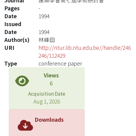
Journal
建築學會第七屆學術研討會
Pages
-
Date
1994
Issued
Date
1994
Author(s)
林峰田
URI
http://ntur.lib.ntu.edu.tw//handle/246
246/112429
Type
conference paper
Views
6
Acquisition Date
Aug 1, 2026
Downloads