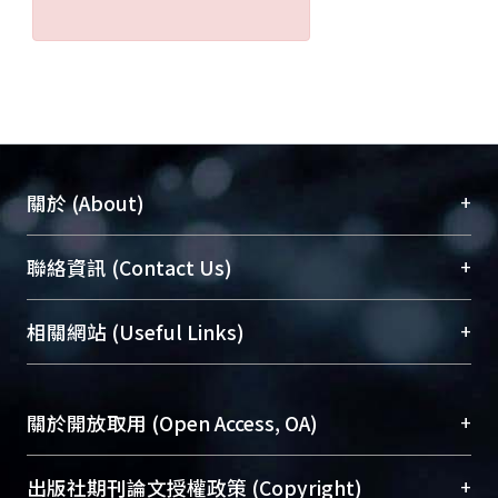
+
關於 (About)
臺大位居世界頂尖大學之列，為永久珍藏及向國際
+
聯絡資訊 (Contact Us)
展現本校豐碩的研究成果及學術能量，圖書館整合
機構典藏（NTUR）與學術庫（AH）不同功能平
總館學科館員
(Main Library)
+
相關網站 (Useful Links)
台，成為臺大學術典藏NTU scholars。期能整合研
醫學圖書館學科館員
(Medical Library)
究能量、促進交流合作、保存學術產出、推廣研究
社會科學院辜振甫紀念圖書館學科館員
(Social
成果。
Sciences Library)
+
關於開放取用 (Open Access, OA)
To permanently archive and promote researcher
profiles and scholarly works, Library integrates the
開放取用是從使用者角度提升資訊取用性的社會運
+
出版社期刊論文授權政策 (Copyright)