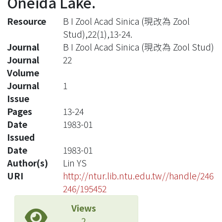
Oneida Lake.
Resource
B I Zool Acad Sinica (現改為 Zool
Stud),22(1),13-24.
Journal
B I Zool Acad Sinica (現改為 Zool Stud)
Journal
22
Volume
Journal
1
Issue
Pages
13-24
Date
1983-01
Issued
Date
1983-01
Author(s)
Lin YS
URI
http://ntur.lib.ntu.edu.tw//handle/246
246/195452
Views
2