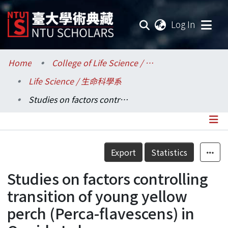
(current
Log In
Communities & Collections
Home
College of Life Science / 生命科學院
Life Science / 生命科學系
Research Outputs
Studies on factors controlling transition of young yellow perch (Perca-flavescens) in Oneida Lake.
Fundings & Projects
Researchers
Details
Export
Statistics
Organizations
Studies on factors controlling
Statistics
transition of young yellow
perch (Perca-flavescens) in