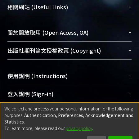
機構典藏（NTUR）與學術庫（AH）不同功能平
總館學科館員
(Main Library)
+
相關網站 (Useful Links)
台，成為臺大學術典藏NTU scholars。期能整合研
醫學圖書館學科館員
(Medical Library)
究能量、促進交流合作、保存學術產出、推廣研究
社會科學院辜振甫紀念圖書館學科館員
(Social
成果。
Sciences Library)
+
關於開放取用 (Open Access, OA)
To permanently archive and promote researcher
profiles and scholarly works, Library integrates the
開放取用是從使用者角度提升資訊取用性的社會運
+
出版社期刊論文授權政策 (Copyright)
services of “NTU Repository” with “Academic
動，應用在學術研究上是透過將研究著作公開供使
Hub” to form NTU Scholars.
用者自由取閱，以促進學術傳播及因應期刊訂購費
請確認所上傳的全文是原創的內容，若該文件包
用逐年攀升。同時可加速研究發展、提升研究影響
+
使用說明 (Instructions)
含部分內容的版權非匯入者所有，或由第三方贊
力，NTU Scholars即為本校的開放取用典藏（OA
助與合作完成，請確認該版權所有者及第三方同
Archive）平台。
（點選深入了解OA）
意提供此授權。
網站簡介
(Quickstart Guide)
+
登入說明 (Sign-in)
Please represent that the submission is your
使用手冊
(Instruction Manual)
original work, and that you have the right to
We collect and process your personal information for the following
線上預約服務
(Booking Service)
方案一：
臺灣大學計算機中心帳號登入
+
匯入著作 (Submission)
purposes:
Authentication, Preferences, Acknowledgement and
grant the rights to upload.
(With C&INC Email Account)
Statistics
.
方案二：
ORCID帳號登入
(With ORCID)
To learn more, please read our
privacy policy
.
若欲上傳已出版的全文電子檔，可使用
Open
方案一：
定期更新ORCID者，以ID匯入
(Search
policy finder
網站查詢，以確認出版單位之版權
for identifier (ORCID))