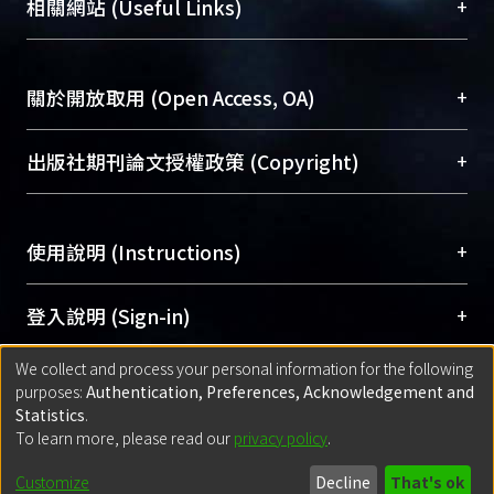
總館學科館員
(Main Library)
+
相關網站 (Useful Links)
台，成為臺大學術典藏NTU scholars。期能整合研
醫學圖書館學科館員
(Medical Library)
究能量、促進交流合作、保存學術產出、推廣研究
社會科學院辜振甫紀念圖書館學科館員
(Social
成果。
Sciences Library)
+
關於開放取用 (Open Access, OA)
To permanently archive and promote researcher
profiles and scholarly works, Library integrates the
開放取用是從使用者角度提升資訊取用性的社會運
+
出版社期刊論文授權政策 (Copyright)
services of “NTU Repository” with “Academic
動，應用在學術研究上是透過將研究著作公開供使
Hub” to form NTU Scholars.
用者自由取閱，以促進學術傳播及因應期刊訂購費
請確認所上傳的全文是原創的內容，若該文件包
用逐年攀升。同時可加速研究發展、提升研究影響
+
使用說明 (Instructions)
含部分內容的版權非匯入者所有，或由第三方贊
力，NTU Scholars即為本校的開放取用典藏（OA
助與合作完成，請確認該版權所有者及第三方同
Archive）平台。
（點選深入了解OA）
意提供此授權。
網站簡介
(Quickstart Guide)
+
登入說明 (Sign-in)
Please represent that the submission is your
使用手冊
(Instruction Manual)
original work, and that you have the right to
We collect and process your personal information for the following
線上預約服務
(Booking Service)
方案一：
臺灣大學計算機中心帳號登入
+
匯入著作 (Submission)
purposes:
Authentication, Preferences, Acknowledgement and
grant the rights to upload.
(With C&INC Email Account)
Statistics
.
方案二：
ORCID帳號登入
(With ORCID)
To learn more, please read our
privacy policy
.
若欲上傳已出版的全文電子檔，可使用
Open
方案一：
定期更新ORCID者，以ID匯入
(Search
policy finder
網站查詢，以確認出版單位之版權
for identifier (ORCID))
Built with
DSpace-CRIS software
- Extension maintained and optimized
Customize
Decline
That's ok