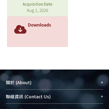
Acquisition Date
Aug 1, 2026
Downloads
+
關於 (About)
臺大位居世界頂尖大學之列，為永久珍藏及向國際
+
聯絡資訊 (Contact Us)
展現本校豐碩的研究成果及學術能量，圖書館整合
機構典藏（NTUR）與學術庫（AH）不同功能平