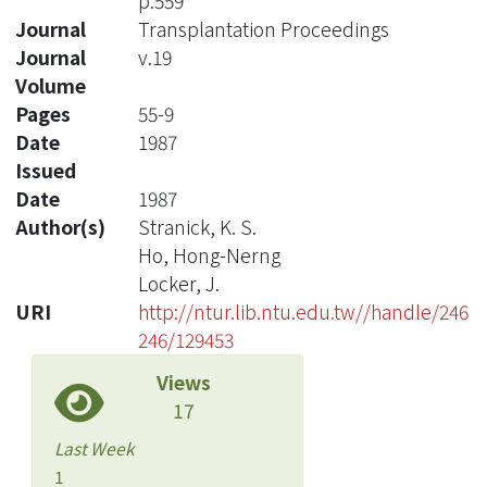
p.559
Journal
Transplantation Proceedings
Journal
v.19
Volume
Pages
55-9
Date
1987
Issued
Date
1987
Author(s)
Stranick, K. S.
Ho, Hong-Nerng
Locker, J.
URI
http://ntur.lib.ntu.edu.tw//handle/246
246/129453
Views
17
Last Week
1