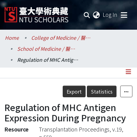
(current
Log In
Communities & Collections
Home
College of Medicine / 醫學院
School of Medicine / 醫學系
Research Outputs
Regulation of MHC Antigen Expression During Pregnancy
Fundings & Projects
Researchers
Details
Export
Statistics
Organizations
Regulation of MHC Antigen
Statistics
Expression During Pregnancy
Resource
Transplantation Proceedings, v.19,