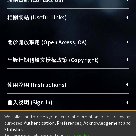
展現本校豐碩的研究成果及學術能量，圖書館整合
機構典藏（NTUR）與學術庫（AH）不同功能平
總館學科館員
(Main Library)
+
相關網站 (Useful Links)
台，成為臺大學術典藏NTU scholars。期能整合研
醫學圖書館學科館員
(Medical Library)
究能量、促進交流合作、保存學術產出、推廣研究
社會科學院辜振甫紀念圖書館學科館員
(Social
成果。
Sciences Library)
+
關於開放取用 (Open Access, OA)
To permanently archive and promote researcher
profiles and scholarly works, Library integrates the
開放取用是從使用者角度提升資訊取用性的社會運
+
出版社期刊論文授權政策 (Copyright)
services of “NTU Repository” with “Academic
動，應用在學術研究上是透過將研究著作公開供使
Hub” to form NTU Scholars.
用者自由取閱，以促進學術傳播及因應期刊訂購費
請確認所上傳的全文是原創的內容，若該文件包
用逐年攀升。同時可加速研究發展、提升研究影響
+
使用說明 (Instructions)
含部分內容的版權非匯入者所有，或由第三方贊
力，NTU Scholars即為本校的開放取用典藏（OA
助與合作完成，請確認該版權所有者及第三方同
Archive）平台。
（點選深入了解OA）
意提供此授權。
網站簡介
(Quickstart Guide)
+
登入說明 (Sign-in)
Please represent that the submission is your
使用手冊
(Instruction Manual)
original work, and that you have the right to
We collect and process your personal information for the following
線上預約服務
(Booking Service)
方案一：
臺灣大學計算機中心帳號登入
+
匯入著作 (Submission)
purposes:
Authentication, Preferences, Acknowledgement and
grant the rights to upload.
(With C&INC Email Account)
Statistics
.
方案二：
ORCID帳號登入
(With ORCID)
To learn more, please read our
privacy policy
.