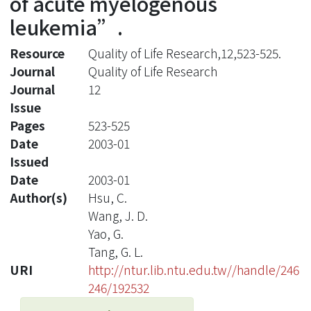
of acute myelogenous
leukemia”.
Resource
Quality of Life Research,12,523-525.
Journal
Quality of Life Research
Journal
12
Issue
Pages
523-525
Date
2003-01
Issued
Date
2003-01
Author(s)
Hsu, C.
Wang, J. D.
Yao, G.
Tang, G. L.
URI
http://ntur.lib.ntu.edu.tw//handle/246
246/192532