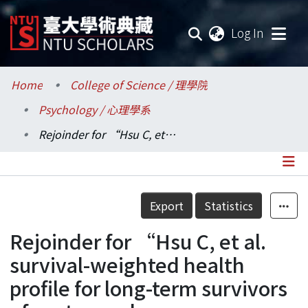
(current
Log In
Communities & Collections
Home
College of Science / 理學院
Psychology / 心理學系
Research Outputs
Rejoinder for “Hsu C, et al. survival-weighted health profile for long-term survivors of acute myelogenous leukemia”.
Fundings & Projects
Researchers
Details
Export
Statistics
Organizations
Rejoinder for “Hsu C, et al.
Statistics
survival-weighted health
profile for long-term survivors