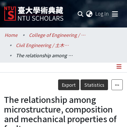
(current
Log In
Communities & Collections
Home
College of Engineering / 工學院
Civil Engineering / 土木工程學系
Research Outputs
The relationship among microstructure, composition and mechanical properties of fault gouge
Fundings & Projects
Researchers
Details
Export
Statistics
Organizations
The relationship among
Statistics
microstructure, composition
and mechanical properties of