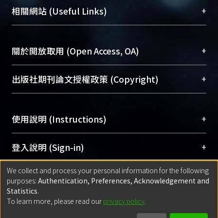
機構典藏（NTUR）與學術庫（AH）不同功能平
總館學科館員
(Main Library)
+
相關網站 (Useful Links)
台，成為臺大學術典藏NTU scholars。期能整合研
醫學圖書館學科館員
(Medical Library)
究能量、促進交流合作、保存學術產出、推廣研究
社會科學院辜振甫紀念圖書館學科館員
(Social
成果。
Sciences Library)
+
關於開放取用 (Open Access, OA)
To permanently archive and promote researcher
profiles and scholarly works, Library integrates the
開放取用是從使用者角度提升資訊取用性的社會運
+
出版社期刊論文授權政策 (Copyright)
services of “NTU Repository” with “Academic
動，應用在學術研究上是透過將研究著作公開供使
Hub” to form NTU Scholars.
用者自由取閱，以促進學術傳播及因應期刊訂購費
請確認所上傳的全文是原創的內容，若該文件包
用逐年攀升。同時可加速研究發展、提升研究影響
+
使用說明 (Instructions)
含部分內容的版權非匯入者所有，或由第三方贊
力，NTU Scholars即為本校的開放取用典藏（OA
助與合作完成，請確認該版權所有者及第三方同
Archive）平台。
（點選深入了解OA）
意提供此授權。
網站簡介
(Quickstart Guide)
+
登入說明 (Sign-in)
Please represent that the submission is your
使用手冊
(Instruction Manual)
original work, and that you have the right to
We collect and process your personal information for the following
線上預約服務
(Booking Service)
方案一：
臺灣大學計算機中心帳號登入
+
匯入著作 (Submission)
purposes:
Authentication, Preferences, Acknowledgement and
grant the rights to upload.
(With C&INC Email Account)
Statistics
.
方案二：
ORCID帳號登入
(With ORCID)
To learn more, please read our
privacy policy
.
若欲上傳已出版的全文電子檔，可使用
Open
方案一：
定期更新ORCID者，以ID匯入
(Search
policy finder
網站查詢，以確認出版單位之版權
for identifier (ORCID))