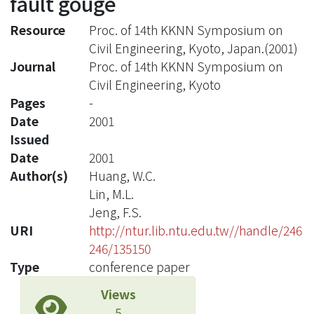
fault gouge
Resource
Proc. of 14th KKNN Symposium on
Civil Engineering, Kyoto, Japan.(2001)
Journal
Proc. of 14th KKNN Symposium on
Civil Engineering, Kyoto
Pages
-
Date
2001
Issued
Date
2001
Author(s)
Huang, W.C.
Lin, M.L.
Jeng, F.S.
URI
http://ntur.lib.ntu.edu.tw//handle/246
246/135150
Type
conference paper
Views
5