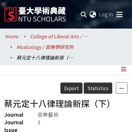
(current
Log In
Communities & Collections
Home
College of Liberal Arts / 文學院
Musicology / 音樂學研究所
Research Outputs
蔡元定十八律理論新探（下）
Fundings & Projects
Researchers
Details
Export
Statistics
Organizations
蔡元定十八律理論新探（下）
Statistics
Journal
音樂藝術
Journal
3
Issue