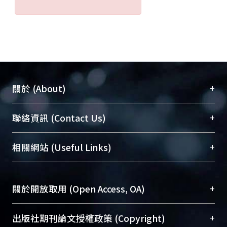
+
關於 (About)
臺大位居世界頂尖大學之列，為永久珍藏及向國際
+
聯絡資訊 (Contact Us)
展現本校豐碩的研究成果及學術能量，圖書館整合
機構典藏（NTUR）與學術庫（AH）不同功能平
總館學科館員
(Main Library)
+
相關網站 (Useful Links)
台，成為臺大學術典藏NTU scholars。期能整合研
醫學圖書館學科館員
(Medical Library)
究能量、促進交流合作、保存學術產出、推廣研究
社會科學院辜振甫紀念圖書館學科館員
(Social
成果。
Sciences Library)
+
關於開放取用 (Open Access, OA)
To permanently archive and promote researcher
profiles and scholarly works, Library integrates the
開放取用是從使用者角度提升資訊取用性的社會運
+
出版社期刊論文授權政策 (Copyright)