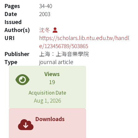
Pages
34-40
Date
2003
Issued
Author(s)
沈冬
URI
https://scholars.lib.ntu.edu.tw/handl
e/123456789/503865
Publisher
上海：上海音樂學院
Type
journal article
Views
19
Acquisition Date
Aug 1, 2026
Downloads