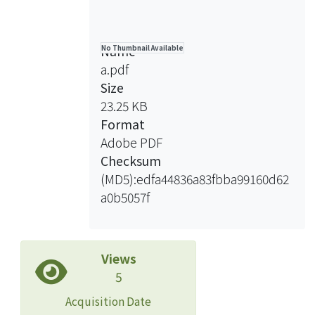
Name
No Thumbnail Available
a.pdf
Size
23.25 KB
Format
Adobe PDF
Checksum
(MD5):edfa44836a83fbba99160d62
a0b5057f
Views
5
Acquisition Date