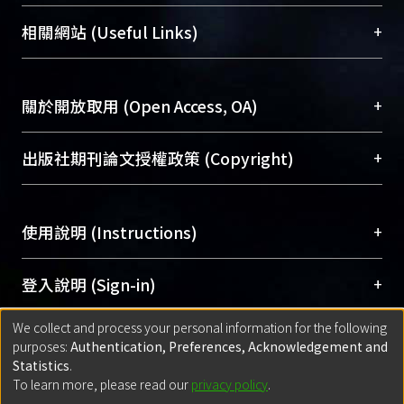
展現本校豐碩的研究成果及學術能量，圖書館整合
機構典藏（NTUR）與學術庫（AH）不同功能平
總館學科館員
(Main Library)
+
相關網站 (Useful Links)
台，成為臺大學術典藏NTU scholars。期能整合研
醫學圖書館學科館員
(Medical Library)
究能量、促進交流合作、保存學術產出、推廣研究
社會科學院辜振甫紀念圖書館學科館員
(Social
成果。
Sciences Library)
+
關於開放取用 (Open Access, OA)
To permanently archive and promote researcher
profiles and scholarly works, Library integrates the
開放取用是從使用者角度提升資訊取用性的社會運
+
出版社期刊論文授權政策 (Copyright)
services of “NTU Repository” with “Academic
動，應用在學術研究上是透過將研究著作公開供使
Hub” to form NTU Scholars.
用者自由取閱，以促進學術傳播及因應期刊訂購費
請確認所上傳的全文是原創的內容，若該文件包
用逐年攀升。同時可加速研究發展、提升研究影響
+
使用說明 (Instructions)
含部分內容的版權非匯入者所有，或由第三方贊
力，NTU Scholars即為本校的開放取用典藏（OA
助與合作完成，請確認該版權所有者及第三方同
Archive）平台。
（點選深入了解OA）
意提供此授權。
網站簡介
(Quickstart Guide)
+
登入說明 (Sign-in)
Please represent that the submission is your
使用手冊
(Instruction Manual)
original work, and that you have the right to
We collect and process your personal information for the following
線上預約服務
(Booking Service)
方案一：
臺灣大學計算機中心帳號登入
+
匯入著作 (Submission)
purposes:
Authentication, Preferences, Acknowledgement and
grant the rights to upload.
(With C&INC Email Account)
Statistics
.
方案二：
ORCID帳號登入
(With ORCID)
To learn more, please read our
privacy policy
.
若欲上傳已出版的全文電子檔，可使用
Open
方案一：
定期更新ORCID者，以ID匯入
(Search