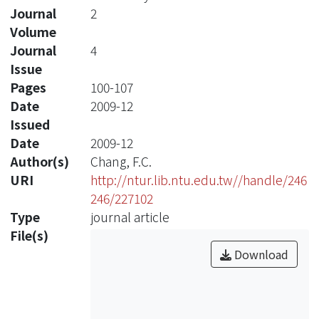
Journal
2
Volume
Journal
4
Issue
Pages
100-107
Date
2009-12
Issued
Date
2009-12
Author(s)
Chang, F.C.
URI
http://ntur.lib.ntu.edu.tw//handle/246
246/227102
Type
journal article
File(s)
Download