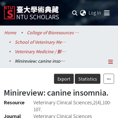
(current
Log In
Communities & Collections
Home
College of Bioresources and Agriculture / 生物資源暨農學院
School of Veterinary Medicine / 獸醫專業學院
Research Outputs
Veterinary Medicine / 獸醫學系
Fundings & Projects
Minireview: canine insomnia.
Researchers
Details
Export
Statistics
Organizations
Minireview: canine insomnia.
Statistics
Resource
Veterinary Clinical Sciences,2(4),100-
107.
Journal
Veterinary Clinical Sciences