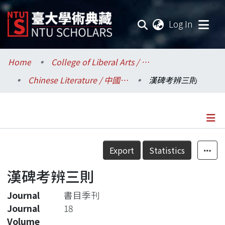
(current
Log In
Communities & Collections
Home
College of Liberal Arts / 文學院
Chinese Literature / 中國文學系
漢碑考辨三則
Research Outputs
Fundings & Projects
Researchers
Details
Export
Statistics
Organizations
漢碑考辨三則
Statistics
Journal
書目季刊
Journal
18
Volume