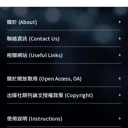
+
關於 (About)
臺大位居世界頂尖大學之列，為永久珍藏及向國際
+
聯絡資訊 (Contact Us)
展現本校豐碩的研究成果及學術能量，圖書館整合
機構典藏（NTUR）與學術庫（AH）不同功能平
總館學科館員
(Main Library)
+
相關網站 (Useful Links)
台，成為臺大學術典藏NTU scholars。期能整合研
醫學圖書館學科館員
(Medical Library)
究能量、促進交流合作、保存學術產出、推廣研究
社會科學院辜振甫紀念圖書館學科館員
(Social
成果。
Sciences Library)
+
關於開放取用 (Open Access, OA)
To permanently archive and promote researcher
profiles and scholarly works, Library integrates the
開放取用是從使用者角度提升資訊取用性的社會運
+
出版社期刊論文授權政策 (Copyright)
services of “NTU Repository” with “Academic
動，應用在學術研究上是透過將研究著作公開供使
Hub” to form NTU Scholars.
用者自由取閱，以促進學術傳播及因應期刊訂購費
請確認所上傳的全文是原創的內容，若該文件包
用逐年攀升。同時可加速研究發展、提升研究影響
+
使用說明 (Instructions)
含部分內容的版權非匯入者所有，或由第三方贊
力，NTU Scholars即為本校的開放取用典藏（OA
助與合作完成，請確認該版權所有者及第三方同