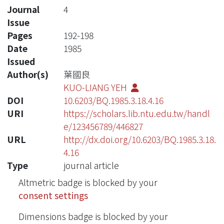
Journal
4
Issue
Pages
192-198
Date
1985
Issued
Author(s)
葉國良
KUO-LIANG YEH
DOI
10.6203/BQ.1985.3.18.4.16
URI
https://scholars.lib.ntu.edu.tw/handl
e/123456789/446827
URL
http://dx.doi.org/10.6203/BQ.1985.3.18.
4.16
Type
journal article
Altmetric badge is blocked by your
consent settings
Dimensions badge is blocked by your