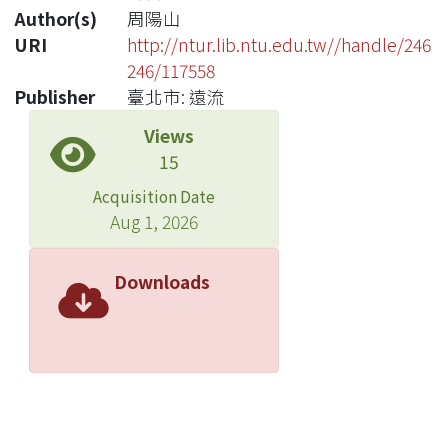
Author(s)
周陽山
URI
http://ntur.lib.ntu.edu.tw//handle/246
246/117558
Publisher
臺北市: 遠流
Views
15
Acquisition Date
Aug 1, 2026
Downloads