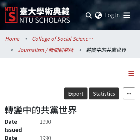
(current
Log In
Communities & Collections
Home
College of Social Sciences / 社會科學院
Journalism / 新聞研究所
轉變中的共黨世界
Research Outputs
Fundings & Projects
Researchers
Details
Export
Statistics
Organizations
轉變中的共黨世界
Statistics
Date
1990
Issued
Date
1990