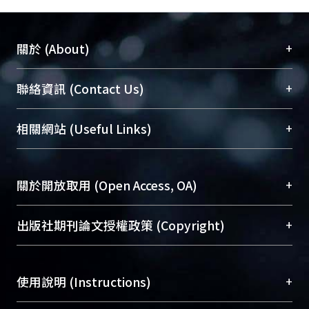
+
關於 (About)
臺大位居世界頂尖大學之列，為永久珍藏及向國際
+
聯絡資訊 (Contact Us)
展現本校豐碩的研究成果及學術能量，圖書館整合
機構典藏（NTUR）與學術庫（AH）不同功能平
總館學科館員
(Main Library)
+
相關網站 (Useful Links)
台，成為臺大學術典藏NTU scholars。期能整合研
醫學圖書館學科館員
(Medical Library)
究能量、促進交流合作、保存學術產出、推廣研究
社會科學院辜振甫紀念圖書館學科館員
(Social
成果。
Sciences Library)
+
關於開放取用 (Open Access, OA)
To permanently archive and promote researcher
profiles and scholarly works, Library integrates the
開放取用是從使用者角度提升資訊取用性的社會運
+
出版社期刊論文授權政策 (Copyright)
services of “NTU Repository” with “Academic
動，應用在學術研究上是透過將研究著作公開供使
Hub” to form NTU Scholars.
用者自由取閱，以促進學術傳播及因應期刊訂購費
請確認所上傳的全文是原創的內容，若該文件包
用逐年攀升。同時可加速研究發展、提升研究影響
+
使用說明 (Instructions)
含部分內容的版權非匯入者所有，或由第三方贊
力，NTU Scholars即為本校的開放取用典藏（OA
助與合作完成，請確認該版權所有者及第三方同