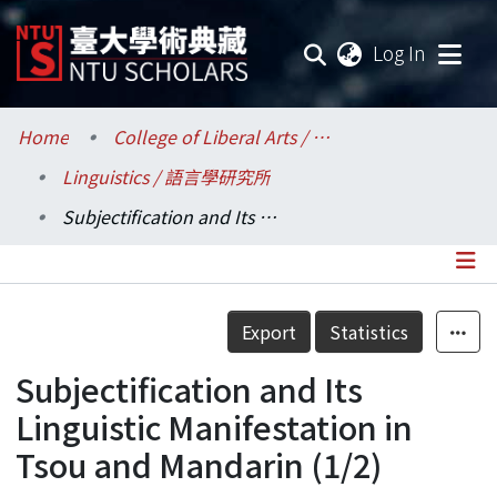
(current
Log In
Communities & Collections
Home
College of Liberal Arts / 文學院
Linguistics / 語言學研究所
Research Outputs
Subjectification and Its Linguistic Manifestation in Tsou and Mandarin (1/2)
Fundings & Projects
Researchers
Details
Export
Statistics
Organizations
Subjectification and Its
Statistics
Linguistic Manifestation in
Tsou and Mandarin (1/2)