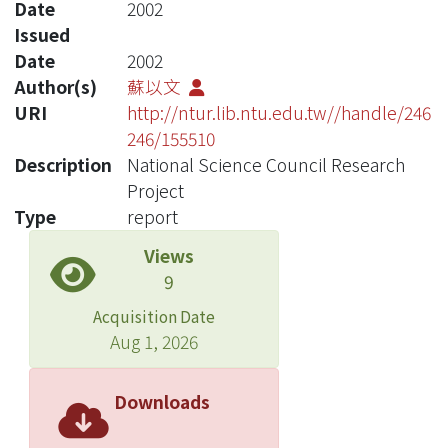
Date
2002
Issued
Date
2002
Author(s)
蘇以文
URI
http://ntur.lib.ntu.edu.tw//handle/246
246/155510
Description
National Science Council Research
Project
Type
report
Views
9
Acquisition Date
Aug 1, 2026
Downloads