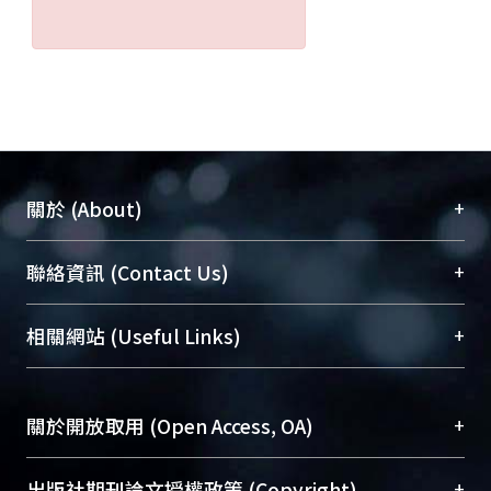
+
關於 (About)
臺大位居世界頂尖大學之列，為永久珍藏及向國際
+
聯絡資訊 (Contact Us)
展現本校豐碩的研究成果及學術能量，圖書館整合
機構典藏（NTUR）與學術庫（AH）不同功能平
總館學科館員
(Main Library)
+
相關網站 (Useful Links)
台，成為臺大學術典藏NTU scholars。期能整合研
醫學圖書館學科館員
(Medical Library)
究能量、促進交流合作、保存學術產出、推廣研究
社會科學院辜振甫紀念圖書館學科館員
(Social
成果。
Sciences Library)
+
關於開放取用 (Open Access, OA)
To permanently archive and promote researcher
profiles and scholarly works, Library integrates the
開放取用是從使用者角度提升資訊取用性的社會運
+
出版社期刊論文授權政策 (Copyright)