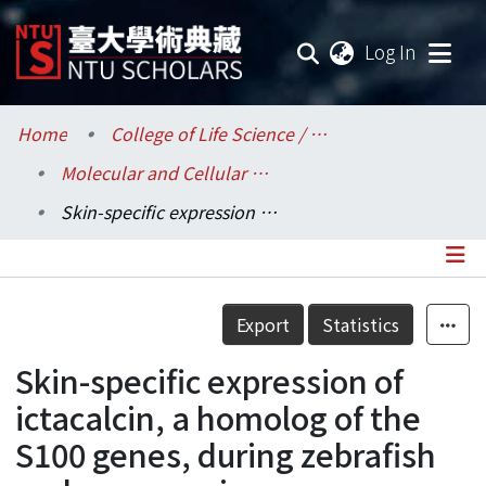
(current
Log In
Communities & Collections
Home
College of Life Science / 生命科學院
Molecular and Cellular Biology / 分子與細胞生物學研究所
Research Outputs
Skin-specific expression of ictacalcin, a homolog of the S100 genes, during zebrafish embryogenesis.
Fundings & Projects
Researchers
Details
Export
Statistics
Organizations
Skin-specific expression of
Statistics
ictacalcin, a homolog of the
S100 genes, during zebrafish