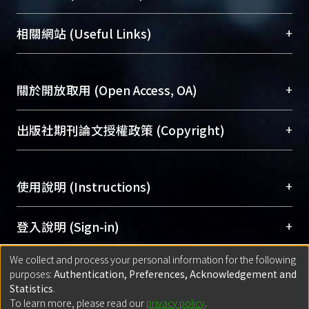
展現本校豐碩的研究成果及學術能量，圖書館整合
機構典藏（NTUR）與學術庫（AH）不同功能平
總館學科館員
(Main Library)
+
相關網站 (Useful Links)
台，成為臺大學術典藏NTU scholars。期能整合研
醫學圖書館學科館員
(Medical Library)
究能量、促進交流合作、保存學術產出、推廣研究
社會科學院辜振甫紀念圖書館學科館員
(Social
成果。
Sciences Library)
+
關於開放取用 (Open Access, OA)
To permanently archive and promote researcher
profiles and scholarly works, Library integrates the
開放取用是從使用者角度提升資訊取用性的社會運
+
出版社期刊論文授權政策 (Copyright)
services of “NTU Repository” with “Academic
動，應用在學術研究上是透過將研究著作公開供使
Hub” to form NTU Scholars.
用者自由取閱，以促進學術傳播及因應期刊訂購費
請確認所上傳的全文是原創的內容，若該文件包
用逐年攀升。同時可加速研究發展、提升研究影響
+
使用說明 (Instructions)
含部分內容的版權非匯入者所有，或由第三方贊
力，NTU Scholars即為本校的開放取用典藏（OA
助與合作完成，請確認該版權所有者及第三方同
Archive）平台。
（點選深入了解OA）
意提供此授權。
網站簡介
(Quickstart Guide)
+
登入說明 (Sign-in)
Please represent that the submission is your
使用手冊
(Instruction Manual)
original work, and that you have the right to
We collect and process your personal information for the following
線上預約服務
(Booking Service)
方案一：
臺灣大學計算機中心帳號登入
+
匯入著作 (Submission)
purposes:
Authentication, Preferences, Acknowledgement and
grant the rights to upload.
(With C&INC Email Account)
Statistics
.
方案二：
ORCID帳號登入
(With ORCID)
To learn more, please read our
privacy policy
.
若欲上傳已出版的全文電子檔，可使用
Open
方案一：
定期更新ORCID者，以ID匯入
(Search