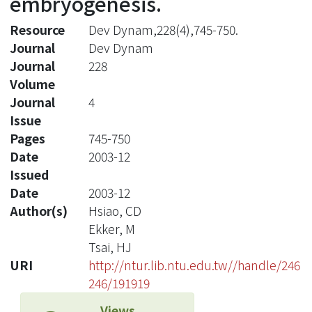
embryogenesis.
Resource
Dev Dynam,228(4),745-750.
Journal
Dev Dynam
Journal
228
Volume
Journal
4
Issue
Pages
745-750
Date
2003-12
Issued
Date
2003-12
Author(s)
Hsiao, CD
Ekker, M
Tsai, HJ
URI
http://ntur.lib.ntu.edu.tw//handle/246
246/191919
Views