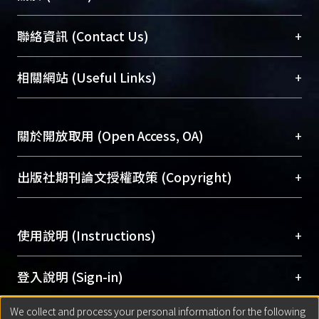
臺大位居世界頂尖大學之列，為永久珍藏及向國際
+
聯絡資訊 (Contact Us)
展現本校豐碩的研究成果及學術能量，圖書館整合
機構典藏（NTUR）與學術庫（AH）不同功能平
總館學科館員
(Main Library)
+
相關網站 (Useful Links)
台，成為臺大學術典藏NTU scholars。期能整合研
醫學圖書館學科館員
(Medical Library)
究能量、促進交流合作、保存學術產出、推廣研究
社會科學院辜振甫紀念圖書館學科館員
(Social
成果。
Sciences Library)
+
關於開放取用 (Open Access, OA)
To permanently archive and promote researcher
profiles and scholarly works, Library integrates the
開放取用是從使用者角度提升資訊取用性的社會運
+
出版社期刊論文授權政策 (Copyright)
services of “NTU Repository” with “Academic
動，應用在學術研究上是透過將研究著作公開供使
Hub” to form NTU Scholars.
用者自由取閱，以促進學術傳播及因應期刊訂購費
請確認所上傳的全文是原創的內容，若該文件包
用逐年攀升。同時可加速研究發展、提升研究影響
+
使用說明 (Instructions)
含部分內容的版權非匯入者所有，或由第三方贊
力，NTU Scholars即為本校的開放取用典藏（OA
助與合作完成，請確認該版權所有者及第三方同
Archive）平台。
（點選深入了解OA）
意提供此授權。
網站簡介
(Quickstart Guide)
+
登入說明 (Sign-in)
Please represent that the submission is your
使用手冊
(Instruction Manual)
original work, and that you have the right to
We collect and process your personal information for the following
線上預約服務
(Booking Service)
方案一：
臺灣大學計算機中心帳號登入
+
匯入著作 (Submission)