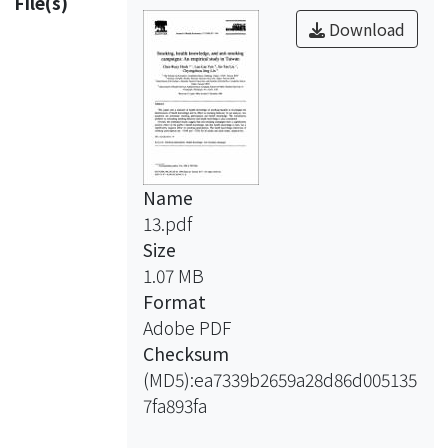
File(s)
Download
Name
13.pdf
Size
1.07 MB
Format
Adobe PDF
Checksum
(MD5):ea7339b2659a28d86d005135
7fa893fa