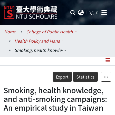
(current
Log In
Communities & Collections
Home
College of Public Health / 公共衛生學院
Health Policy and Management / 健康政策與管理研究所
Research Outputs
Smoking, health knowledge, and anti-smoking campaigns: An empirical study in Taiwan
Fundings & Projects
Researchers
Details
Export
Statistics
Organizations
Smoking, health knowledge,
Statistics
and anti-smoking campaigns:
An empirical study in Taiwan