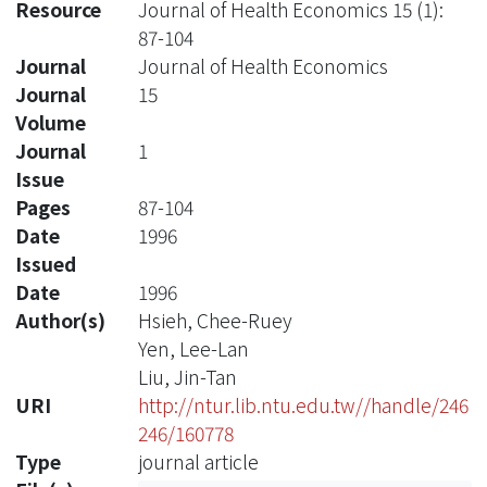
Resource
Journal of Health Economics 15 (1):
87-104
Journal
Journal of Health Economics
Journal
15
Volume
Journal
1
Issue
Pages
87-104
Date
1996
Issued
Date
1996
Author(s)
Hsieh, Chee-Ruey
Yen, Lee-Lan
Liu, Jin-Tan
URI
http://ntur.lib.ntu.edu.tw//handle/246
246/160778
Type
journal article