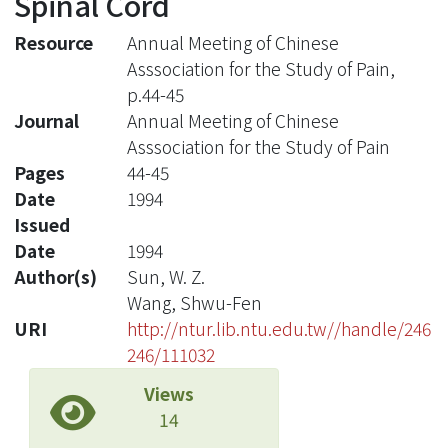
Spinal Cord
Resource
Annual Meeting of Chinese
Asssociation for the Study of Pain,
p.44-45
Journal
Annual Meeting of Chinese
Asssociation for the Study of Pain
Pages
44-45
Date
1994
Issued
Date
1994
Author(s)
Sun, W. Z.
Wang, Shwu-Fen
URI
http://ntur.lib.ntu.edu.tw//handle/246
246/111032
Views
14