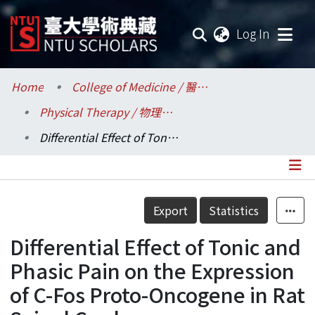
(current
Log In
Communities & Collections
Home
College of Medicine / 醫學院
Physical Therapy / 物理治療學系所
Research Outputs
Differential Effect of Tonic and Phasic Pain on the Expression of C-Fos Proto-Oncogene in Rat Spinal Cord
Fundings & Projects
Researchers
Details
Export
Statistics
Organizations
Differential Effect of Tonic and
Statistics
Phasic Pain on the Expression
of C-Fos Proto-Oncogene in Rat