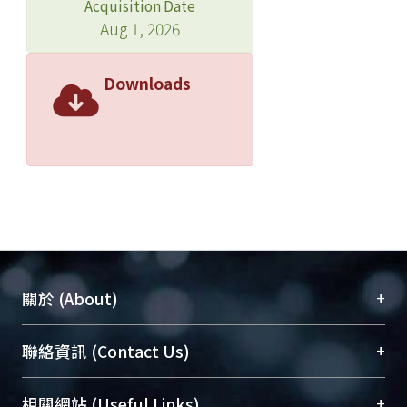
Acquisition Date
Aug 1, 2026
Downloads
+
關於 (About)
臺大位居世界頂尖大學之列，為永久珍藏及向國際
+
聯絡資訊 (Contact Us)
展現本校豐碩的研究成果及學術能量，圖書館整合
機構典藏（NTUR）與學術庫（AH）不同功能平
總館學科館員
(Main Library)
+
相關網站 (Useful Links)