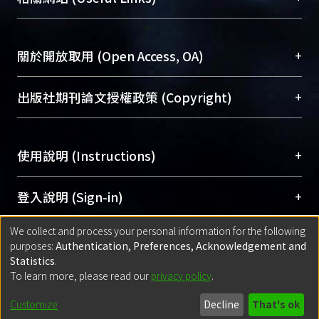
台，成為臺大學術典藏NTU scholars。期能整合研
醫學圖書館學科館員
(Medical Library)
究能量、促進交流合作、保存學術產出、推廣研究
社會科學院辜振甫紀念圖書館學科館員
(Social
成果。
Sciences Library)
+
關於開放取用 (Open Access, OA)
To permanently archive and promote researcher
profiles and scholarly works, Library integrates the
開放取用是從使用者角度提升資訊取用性的社會運
+
出版社期刊論文授權政策 (Copyright)
services of “NTU Repository” with “Academic
動，應用在學術研究上是透過將研究著作公開供使
Hub” to form NTU Scholars.
用者自由取閱，以促進學術傳播及因應期刊訂購費
請確認所上傳的全文是原創的內容，若該文件包
用逐年攀升。同時可加速研究發展、提升研究影響
+
使用說明 (Instructions)
含部分內容的版權非匯入者所有，或由第三方贊
力，NTU Scholars即為本校的開放取用典藏（OA
助與合作完成，請確認該版權所有者及第三方同
Archive）平台。
（點選深入了解OA）
意提供此授權。
網站簡介
(Quickstart Guide)
+
登入說明 (Sign-in)
Please represent that the submission is your
使用手冊
(Instruction Manual)
original work, and that you have the right to
We collect and process your personal information for the following
線上預約服務
(Booking Service)
方案一：
臺灣大學計算機中心帳號登入
+
匯入著作 (Submission)
purposes:
Authentication, Preferences, Acknowledgement and
grant the rights to upload.
(With C&INC Email Account)
Statistics
.
方案二：
ORCID帳號登入
(With ORCID)
To learn more, please read our
privacy policy
.
若欲上傳已出版的全文電子檔，可使用
Open
方案一：
定期更新ORCID者，以ID匯入
(Search
policy finder
網站查詢，以確認出版單位之版權
for identifier (ORCID))
Built with
DSpace-CRIS software
- Extension maintained and optimized
Customize
Decline
That's ok
政策。
方案二：
自行建檔
(Default mode Submission)
by