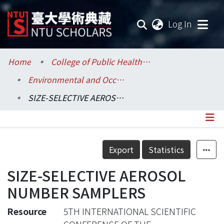
(current
Log In
Communities & Collections
Home
College of Public Health / 公共衛生學院
Environmental and Occupational Health Sciences / 環境與職業健康科學研究所
Research Outputs
SIZE-SELECTIVE AEROSOL NUMBER SAMPLERS
Fundings & Projects
Researchers
Details
Export
Statistics
Organizations
SIZE-SELECTIVE AEROSOL
Statistics
NUMBER SAMPLERS
Resource
5TH INTERNATIONAL SCIENTIFIC