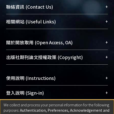
臺大位居世界頂尖大學之列，為永久珍藏及向國際
+
聯絡資訊 (Contact Us)
展現本校豐碩的研究成果及學術能量，圖書館整合
機構典藏（NTUR）與學術庫（AH）不同功能平
總館學科館員
(Main Library)
+
相關網站 (Useful Links)
台，成為臺大學術典藏NTU scholars。期能整合研
醫學圖書館學科館員
(Medical Library)
究能量、促進交流合作、保存學術產出、推廣研究
社會科學院辜振甫紀念圖書館學科館員
(Social
成果。
Sciences Library)
+
關於開放取用 (Open Access, OA)
To permanently archive and promote researcher
profiles and scholarly works, Library integrates the
開放取用是從使用者角度提升資訊取用性的社會運
+
出版社期刊論文授權政策 (Copyright)
services of “NTU Repository” with “Academic
動，應用在學術研究上是透過將研究著作公開供使
Hub” to form NTU Scholars.
用者自由取閱，以促進學術傳播及因應期刊訂購費
請確認所上傳的全文是原創的內容，若該文件包
用逐年攀升。同時可加速研究發展、提升研究影響
+
使用說明 (Instructions)
含部分內容的版權非匯入者所有，或由第三方贊
力，NTU Scholars即為本校的開放取用典藏（OA
助與合作完成，請確認該版權所有者及第三方同
Archive）平台。
（點選深入了解OA）
意提供此授權。
網站簡介
(Quickstart Guide)
+
登入說明 (Sign-in)
Please represent that the submission is your
使用手冊
(Instruction Manual)
original work, and that you have the right to
We collect and process your personal information for the following
線上預約服務
(Booking Service)
方案一：
臺灣大學計算機中心帳號登入
+
匯入著作 (Submission)
purposes:
Authentication, Preferences, Acknowledgement and
grant the rights to upload.
(With C&INC Email Account)