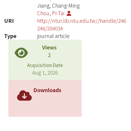
Jiang, Chang-Ming
Chou, Pi-Tai
URI
http://ntur.lib.ntu.edu.tw//handle/246
246/204034
Type
journal article
Views
2
Acquisition Date
Aug 1, 2026
Downloads