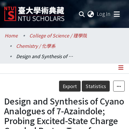
(current
Log In
Communities & Collections
Home
College of Science / 理學院
Chemistry / 化學系
Research Outputs
Design and Synthesis of Cyano Analogues of 7-Azaindole; Probing Excited-State Charge Coupled Proton Transfer Reaction
Fundings & Projects
Researchers
Details
Export
Statistics
Organizations
Design and Synthesis of Cyano
Statistics
Analogues of 7-Azaindole;
Probing Excited-State Charge