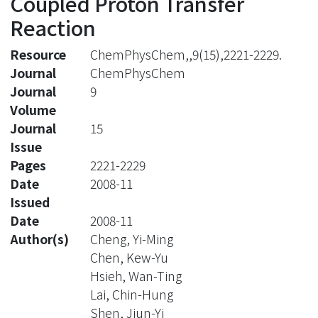
Coupled Proton Transfer
Reaction
Resource
ChemPhysChem,,9(15),2221-2229.
Journal
ChemPhysChem
Journal
9
Volume
Journal
15
Issue
Pages
2221-2229
Date
2008-11
Issued
Date
2008-11
Author(s)
Cheng, Yi-Ming
Chen, Kew-Yu
Hsieh, Wan-Ting
Lai, Chin-Hung
Shen, Jiun-Yi