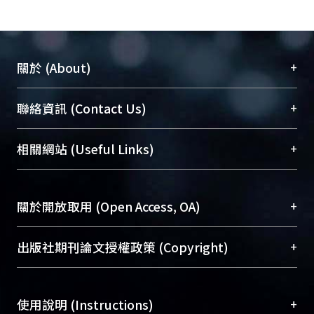
+
關於 (About)
臺大位居世界頂尖大學之列，為永久珍藏及向國際
+
聯絡資訊 (Contact Us)
展現本校豐碩的研究成果及學術能量，圖書館整合
機構典藏（NTUR）與學術庫（AH）不同功能平
總館學科館員
(Main Library)
+
相關網站 (Useful Links)
台，成為臺大學術典藏NTU scholars。期能整合研
醫學圖書館學科館員
(Medical Library)
究能量、促進交流合作、保存學術產出、推廣研究
社會科學院辜振甫紀念圖書館學科館員
(Social
成果。
Sciences Library)
+
關於開放取用 (Open Access, OA)
To permanently archive and promote researcher
profiles and scholarly works, Library integrates the
開放取用是從使用者角度提升資訊取用性的社會運
+
出版社期刊論文授權政策 (Copyright)
services of “NTU Repository” with “Academic
動，應用在學術研究上是透過將研究著作公開供使
Hub” to form NTU Scholars.
用者自由取閱，以促進學術傳播及因應期刊訂購費
請確認所上傳的全文是原創的內容，若該文件包
用逐年攀升。同時可加速研究發展、提升研究影響
+
使用說明 (Instructions)
含部分內容的版權非匯入者所有，或由第三方贊