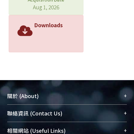
Aug 1, 2026
Downloads
+
關於 (About)
臺大位居世界頂尖大學之列，為永久珍藏及向國際
+
聯絡資訊 (Contact Us)
展現本校豐碩的研究成果及學術能量，圖書館整合
機構典藏（NTUR）與學術庫（AH）不同功能平
總館學科館員
(Main Library)
+
相關網站 (Useful Links)