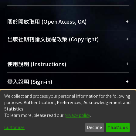
台，成為臺大學術典藏NTU scholars。期能整合研
醫學圖書館學科館員
(Medical Library)
究能量、促進交流合作、保存學術產出、推廣研究
社會科學院辜振甫紀念圖書館學科館員
(Social
成果。
Sciences Library)
+
關於開放取用 (Open Access, OA)
To permanently archive and promote researcher
profiles and scholarly works, Library integrates the
開放取用是從使用者角度提升資訊取用性的社會運
+
出版社期刊論文授權政策 (Copyright)
services of “NTU Repository” with “Academic
動，應用在學術研究上是透過將研究著作公開供使
Hub” to form NTU Scholars.
用者自由取閱，以促進學術傳播及因應期刊訂購費
請確認所上傳的全文是原創的內容，若該文件包
用逐年攀升。同時可加速研究發展、提升研究影響
+
使用說明 (Instructions)
含部分內容的版權非匯入者所有，或由第三方贊
力，NTU Scholars即為本校的開放取用典藏（OA
助與合作完成，請確認該版權所有者及第三方同
Archive）平台。
（點選深入了解OA）
意提供此授權。
網站簡介
(Quickstart Guide)
+
登入說明 (Sign-in)
Please represent that the submission is your
使用手冊
(Instruction Manual)
original work, and that you have the right to
We collect and process your personal information for the following
線上預約服務
(Booking Service)
方案一：
臺灣大學計算機中心帳號登入
+
匯入著作 (Submission)
purposes:
Authentication, Preferences, Acknowledgement and
grant the rights to upload.
(With C&INC Email Account)
Statistics
.
方案二：
ORCID帳號登入
(With ORCID)
To learn more, please read our
privacy policy
.
若欲上傳已出版的全文電子檔，可使用
Open
方案一：
定期更新ORCID者，以ID匯入
(Search
policy finder
網站查詢，以確認出版單位之版權
for identifier (ORCID))
Built with
DSpace-CRIS software
- Extension maintained and optimized
Customize
Decline
That's ok
政策。
方案二：
自行建檔
(Default mode Submission)
by