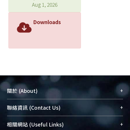
Aug 1, 2026
Downloads
+
關於 (About)
臺大位居世界頂尖大學之列，為永久珍藏及向國際
+
聯絡資訊 (Contact Us)
展現本校豐碩的研究成果及學術能量，圖書館整合
機構典藏（NTUR）與學術庫（AH）不同功能平
總館學科館員
(Main Library)
+
相關網站 (Useful Links)
台，成為臺大學術典藏NTU scholars。期能整合研