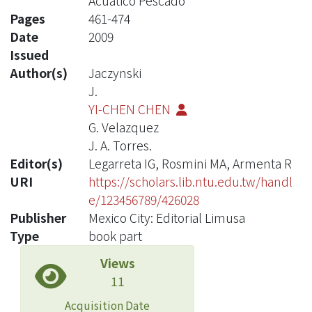
Acuatico Pescado
Pages
461-474
Date
2009
Issued
Author(s)
Jaczynski
J.
YI-CHEN CHEN
G. Velazquez
J. A. Torres.
Editor(s)
Legarreta IG, Rosmini MA, Armenta R
URI
https://scholars.lib.ntu.edu.tw/handl
e/123456789/426028
Publisher
Mexico City: Editorial Limusa
Type
book part
Views
11
Acquisition Date