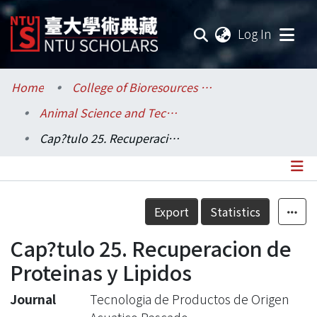
(current
Log In
Communities & Collections
Home
College of Bioresources and Agriculture / 生物資源暨農學院
Animal Science and Technology / 動物科學技術學系
Research Outputs
Cap?tulo 25. Recuperacion de Proteinas y Lipidos
Fundings & Projects
Researchers
Details
Export
Statistics
Organizations
Cap?tulo 25. Recuperacion de
Statistics
Proteinas y Lipidos
Journal
Tecnologia de Productos de Origen