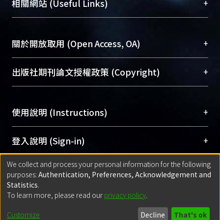
總館學科館員
(Main Library)
+
相關網站 (Useful Links)
台，成為臺大學術典藏NTU scholars。期能整合研
醫學圖書館學科館員
(Medical Library)
究能量、促進交流合作、保存學術產出、推廣研究
社會科學院辜振甫紀念圖書館學科館員
(Social
成果。
Sciences Library)
+
關於開放取用 (Open Access, OA)
To permanently archive and promote researcher
profiles and scholarly works, Library integrates the
開放取用是從使用者角度提升資訊取用性的社會運
+
出版社期刊論文授權政策 (Copyright)
services of “NTU Repository” with “Academic
動，應用在學術研究上是透過將研究著作公開供使
Hub” to form NTU Scholars.
用者自由取閱，以促進學術傳播及因應期刊訂購費
請確認所上傳的全文是原創的內容，若該文件包
用逐年攀升。同時可加速研究發展、提升研究影響
+
使用說明 (Instructions)
含部分內容的版權非匯入者所有，或由第三方贊
力，NTU Scholars即為本校的開放取用典藏（OA
助與合作完成，請確認該版權所有者及第三方同
Archive）平台。
（點選深入了解OA）
意提供此授權。
網站簡介
(Quickstart Guide)
+
登入說明 (Sign-in)
Please represent that the submission is your
使用手冊
(Instruction Manual)
original work, and that you have the right to
We collect and process your personal information for the following
線上預約服務
(Booking Service)
方案一：
臺灣大學計算機中心帳號登入
+
匯入著作 (Submission)
purposes:
Authentication, Preferences, Acknowledgement and
grant the rights to upload.
(With C&INC Email Account)
Statistics
.
方案二：
ORCID帳號登入
(With ORCID)
To learn more, please read our
privacy policy
.
若欲上傳已出版的全文電子檔，可使用
Open
方案一：
定期更新ORCID者，以ID匯入
(Search
policy finder
網站查詢，以確認出版單位之版權
for identifier (ORCID))
Built with
DSpace-CRIS software
- Extension maintained and optimized
Customize
Decline
That's ok