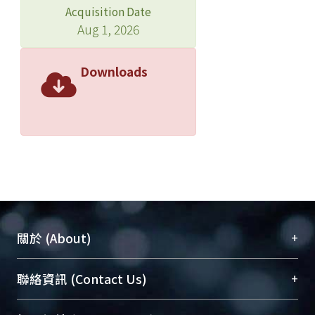
Acquisition Date
Aug 1, 2026
Downloads
+
關於 (About)
臺大位居世界頂尖大學之列，為永久珍藏及向國際
+
聯絡資訊 (Contact Us)
展現本校豐碩的研究成果及學術能量，圖書館整合
機構典藏（NTUR）與學術庫（AH）不同功能平