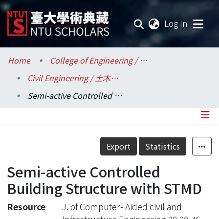
(current
Log In
Communities & Collections
Home
College of Engineering / 工學院
Civil Engineering / 土木工程學系
Research Outputs
Semi-active Controlled Building Structure with STMD
Fundings & Projects
Researchers
Details
Export
Statistics
Organizations
Semi-active Controlled
Statistics
Building Structure with STMD
Resource
J. of Computer- Aided civil and