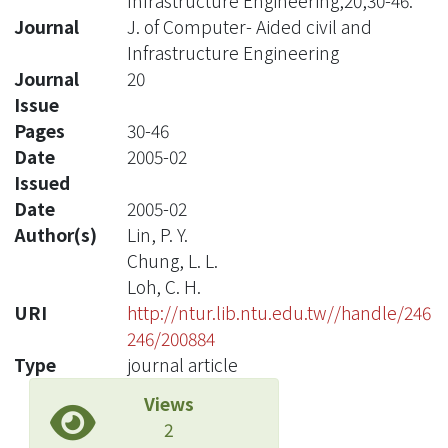
Infrastructure Engineering,20,30-46.
Journal
J. of Computer- Aided civil and
Infrastructure Engineering
Journal
20
Issue
Pages
30-46
Date
2005-02
Issued
Date
2005-02
Author(s)
Lin, P. Y.
Chung, L. L.
Loh, C. H.
URI
http://ntur.lib.ntu.edu.tw//handle/246
246/200884
Type
journal article
Views
2