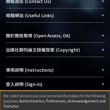
臺大位居世界頂尖大學之列，為永久珍藏及向國際
+
聯絡資訊 (Contact Us)
展現本校豐碩的研究成果及學術能量，圖書館整合
機構典藏（NTUR）與學術庫（AH）不同功能平
總館學科館員
(Main Library)
+
相關網站 (Useful Links)
台，成為臺大學術典藏NTU scholars。期能整合研
醫學圖書館學科館員
(Medical Library)
究能量、促進交流合作、保存學術產出、推廣研究
社會科學院辜振甫紀念圖書館學科館員
(Social
成果。
Sciences Library)
+
關於開放取用 (Open Access, OA)
To permanently archive and promote researcher
profiles and scholarly works, Library integrates the
開放取用是從使用者角度提升資訊取用性的社會運
+
出版社期刊論文授權政策 (Copyright)
services of “NTU Repository” with “Academic
動，應用在學術研究上是透過將研究著作公開供使
Hub” to form NTU Scholars.
用者自由取閱，以促進學術傳播及因應期刊訂購費
請確認所上傳的全文是原創的內容，若該文件包
用逐年攀升。同時可加速研究發展、提升研究影響
+
使用說明 (Instructions)
含部分內容的版權非匯入者所有，或由第三方贊
力，NTU Scholars即為本校的開放取用典藏（OA
助與合作完成，請確認該版權所有者及第三方同
Archive）平台。
（點選深入了解OA）
意提供此授權。
網站簡介
(Quickstart Guide)
+
登入說明 (Sign-in)
Please represent that the submission is your
使用手冊
(Instruction Manual)
original work, and that you have the right to
We collect and process your personal information for the following
線上預約服務
(Booking Service)
方案一：
臺灣大學計算機中心帳號登入
+
匯入著作 (Submission)
purposes:
Authentication, Preferences, Acknowledgement and
grant the rights to upload.
(With C&INC Email Account)
Statistics
.