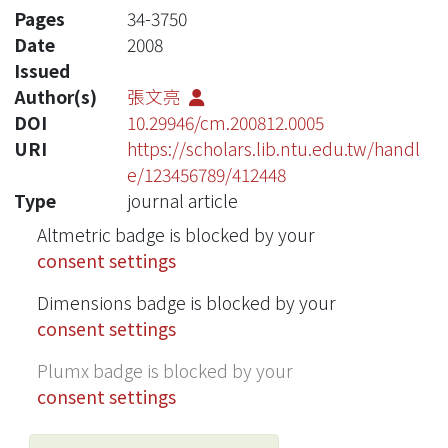
Pages
34-3750
Date
2008
Issued
Author(s)
張文亮
DOI
10.29946/cm.200812.0005
URI
https://scholars.lib.ntu.edu.tw/handl
e/123456789/412448
Type
journal article
Altmetric badge is blocked by your
consent settings
Dimensions badge is blocked by your
consent settings
Plumx badge is blocked by your
consent settings