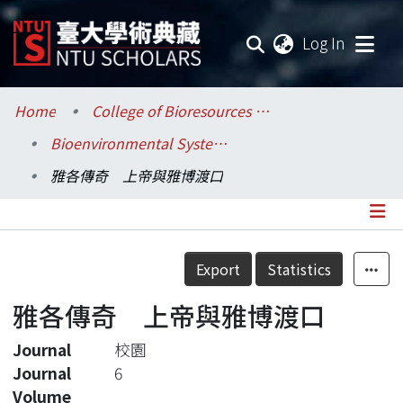
(current
Log In
Communities & Collections
Home
College of Bioresources and Agriculture / 生物資源暨農學院
Bioenvironmental Systems Engineering / 生物環境系統工程學系
Research Outputs
雅各傳奇 上帝與雅博渡口
Fundings & Projects
Researchers
Details
Export
Statistics
Organizations
雅各傳奇 上帝與雅博渡口
Statistics
Journal
校園
Journal
6
Volume