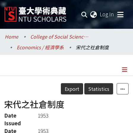
(current
Log In
Communities & Collections
Home
College of Social Sciences / 社會科學院
Economics / 經濟學系
宋代之社倉制度
Research Outputs
Fundings & Projects
Researchers
Details
Export
Statistics
Organizations
宋代之社倉制度
Statistics
Date
1953
Issued
Date
1953