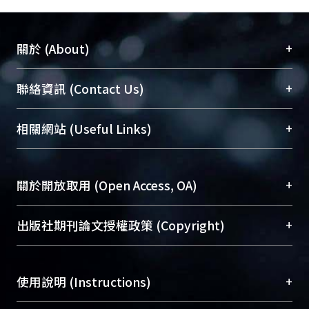
+
關於 (About)
臺大位居世界頂尖大學之列，為永久珍藏及向國際
+
聯絡資訊 (Contact Us)
展現本校豐碩的研究成果及學術能量，圖書館整合
機構典藏（NTUR）與學術庫（AH）不同功能平
總館學科館員
(Main Library)
+
相關網站 (Useful Links)
台，成為臺大學術典藏NTU scholars。期能整合研
醫學圖書館學科館員
(Medical Library)
究能量、促進交流合作、保存學術產出、推廣研究
社會科學院辜振甫紀念圖書館學科館員
(Social
成果。
Sciences Library)
+
關於開放取用 (Open Access, OA)
To permanently archive and promote researcher
profiles and scholarly works, Library integrates the
開放取用是從使用者角度提升資訊取用性的社會運
+
出版社期刊論文授權政策 (Copyright)
services of “NTU Repository” with “Academic
動，應用在學術研究上是透過將研究著作公開供使
Hub” to form NTU Scholars.
用者自由取閱，以促進學術傳播及因應期刊訂購費
請確認所上傳的全文是原創的內容，若該文件包
用逐年攀升。同時可加速研究發展、提升研究影響
+
使用說明 (Instructions)
含部分內容的版權非匯入者所有，或由第三方贊
力，NTU Scholars即為本校的開放取用典藏（OA
助與合作完成，請確認該版權所有者及第三方同