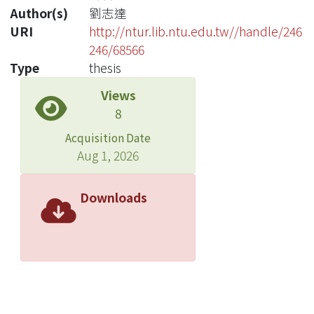
Author(s)
劉志達
URI
http://ntur.lib.ntu.edu.tw//handle/246
246/68566
Type
thesis
Views
8
Acquisition Date
Aug 1, 2026
Downloads