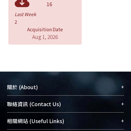
16
Last Week
2
Acquisition Date
Aug 1, 2026
+
關於 (About)
臺大位居世界頂尖大學之列，為永久珍藏及向國際
+
聯絡資訊 (Contact Us)
展現本校豐碩的研究成果及學術能量，圖書館整合
機構典藏（NTUR）與學術庫（AH）不同功能平
總館學科館員
(Main Library)
+
相關網站 (Useful Links)
台，成為臺大學術典藏NTU scholars。期能整合研
醫學圖書館學科館員
(Medical Library)