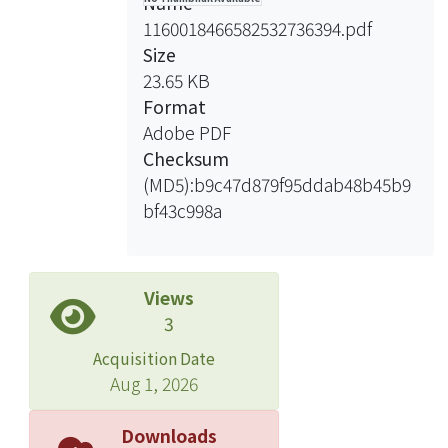
Name
1160018466582532736394.pdf
Size
23.65 KB
Format
Adobe PDF
Checksum
(MD5):b9c47d879f95ddab48b45b9
bf43c998a
Views
3
Acquisition Date
Aug 1, 2026
Downloads