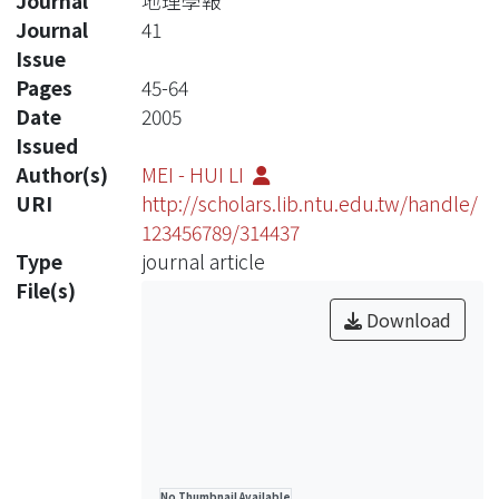
Journal
地理學報
Journal
41
Issue
Pages
45-64
Date
2005
Issued
Author(s)
MEI - HUI LI
URI
http://scholars.lib.ntu.edu.tw/handle/
123456789/314437
Type
journal article
File(s)
Download
No Thumbnail Available