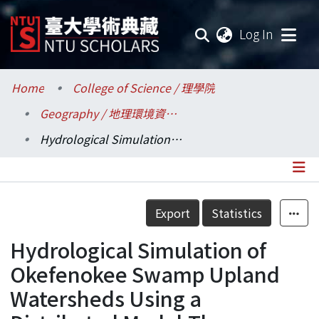
(current
Log In
Communities & Collections
Home
College of Science / 理學院
Geography / 地理環境資源學系
Research Outputs
Hydrological Simulation of Okefenokee Swamp Upland Watersheds Using a Distributed Model:The Example of The Black River Catchment
Fundings & Projects
Researchers
Details
Export
Statistics
Organizations
Hydrological Simulation of
Statistics
Okefenokee Swamp Upland
Watersheds Using a