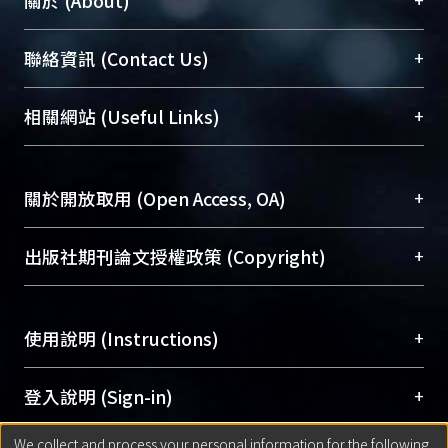
關於 (About)
臺大位居世界頂尖大學之列，為永久珍藏及向國際
+
聯絡資訊 (Contact Us)
展現本校豐碩的研究成果及學術能量，圖書館整合
機構典藏（NTUR）與學術庫（AH）不同功能平
總館學科館員
(Main Library)
+
相關網站 (Useful Links)
台，成為臺大學術典藏NTU scholars。期能整合研
醫學圖書館學科館員
(Medical Library)
究能量、促進交流合作、保存學術產出、推廣研究
社會科學院辜振甫紀念圖書館學科館員
(Social
成果。
Sciences Library)
+
關於開放取用 (Open Access, OA)
To permanently archive and promote researcher
profiles and scholarly works, Library integrates the
開放取用是從使用者角度提升資訊取用性的社會運
+
出版社期刊論文授權政策 (Copyright)
services of “NTU Repository” with “Academic
動，應用在學術研究上是透過將研究著作公開供使
Hub” to form NTU Scholars.
用者自由取閱，以促進學術傳播及因應期刊訂購費
請確認所上傳的全文是原創的內容，若該文件包
用逐年攀升。同時可加速研究發展、提升研究影響
+
使用說明 (Instructions)
含部分內容的版權非匯入者所有，或由第三方贊
力，NTU Scholars即為本校的開放取用典藏（OA
助與合作完成，請確認該版權所有者及第三方同
Archive）平台。
（點選深入了解OA）
意提供此授權。
網站簡介
(Quickstart Guide)
+
登入說明 (Sign-in)
Please represent that the submission is your
使用手冊
(Instruction Manual)
original work, and that you have the right to
We collect and process your personal information for the following
線上預約服務
(Booking Service)