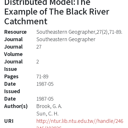
Distributed Model:The
Example of The Black River
Catchment
Resource
Southeastern Geographer,27(2),71-89.
Journal
Southeastern Geographer
Journal
27
Volume
Journal
2
Issue
Pages
71-89
Date
1987-05
Issued
Date
1987-05
Author(s)
Brook, G. A.
Sun, C. H.
URI
http://ntur.lib.ntu.edu.tw//handle/246