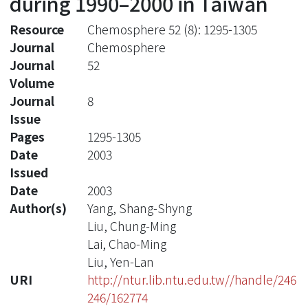
during 1990–2000 in Taiwan
Resource
Chemosphere 52 (8): 1295-1305
Journal
Chemosphere
Journal
52
Volume
Journal
8
Issue
Pages
1295-1305
Date
2003
Issued
Date
2003
Author(s)
Yang, Shang-Shyng
Liu, Chung-Ming
Lai, Chao-Ming
Liu, Yen-Lan
URI
http://ntur.lib.ntu.edu.tw//handle/246
246/162774