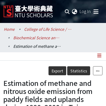
(current
Log In
Communities & Collections
Home
College of Life Science / 生命科學院
Biochemical Science and Technology / 生化科技學系
Research Outputs
Estimation of methane and nitrous oxide emission from paddy fields and uplands during 1990–2000 in Taiwan
Fundings & Projects
Researchers
Details
Export
Statistics
Organizations
Estimation of methane and
Statistics
nitrous oxide emission from
paddy fields and uplands