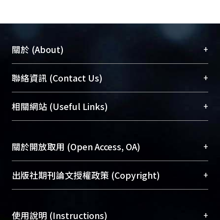
+
關於 (About)
臺大位居世界頂尖大學之列，為永久珍藏及向國際
+
聯絡資訊 (Contact Us)
展現本校豐碩的研究成果及學術能量，圖書館整合
機構典藏（NTUR）與學術庫（AH）不同功能平
總館學科館員
(Main Library)
+
相關網站 (Useful Links)
台，成為臺大學術典藏NTU scholars。期能整合研
醫學圖書館學科館員
(Medical Library)
究能量、促進交流合作、保存學術產出、推廣研究
社會科學院辜振甫紀念圖書館學科館員
(Social
成果。
Sciences Library)
+
關於開放取用 (Open Access, OA)
To permanently archive and promote researcher
profiles and scholarly works, Library integrates the
開放取用是從使用者角度提升資訊取用性的社會運
+
出版社期刊論文授權政策 (Copyright)
services of “NTU Repository” with “Academic
動，應用在學術研究上是透過將研究著作公開供使
Hub” to form NTU Scholars.
用者自由取閱，以促進學術傳播及因應期刊訂購費
請確認所上傳的全文是原創的內容，若該文件包
用逐年攀升。同時可加速研究發展、提升研究影響
+
使用說明 (Instructions)
含部分內容的版權非匯入者所有，或由第三方贊