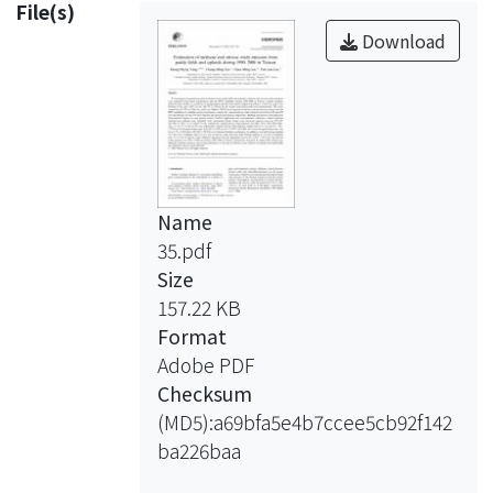
File(s)
Download
Name
35.pdf
Size
157.22 KB
Format
Adobe PDF
Checksum
(MD5):a69bfa5e4b7ccee5cb92f142
ba226baa