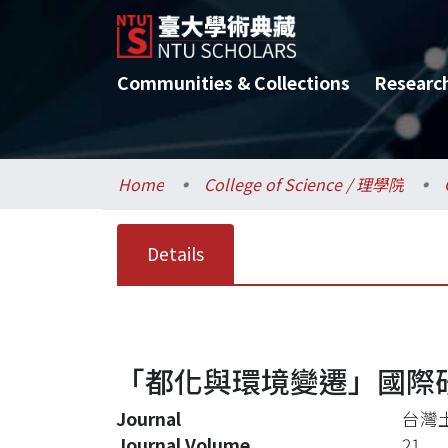
Communities & Collections
Researc
Home
College of Science / 理學院
Details
「都化與環境變遷」國際
Journal
台灣
Journal Volume
21