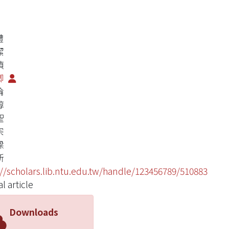
禮
潔
禎
卿
倫
諄
聖
宗
樑
新
://scholars.lib.ntu.edu.tw/handle/123456789/510883
l article
Downloads