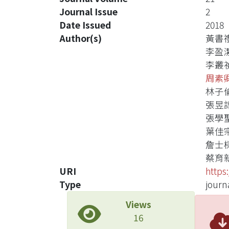
Journal Issue
2
Date Issued
2018
Author(s)
黃書
李盈
李叢
周素
林子
張昱
張學
葉佳
詹士
蔡育
URI
https
Type
journa
Views
16