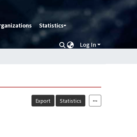
rganizations
Statistics
Log In
Export
Statistics