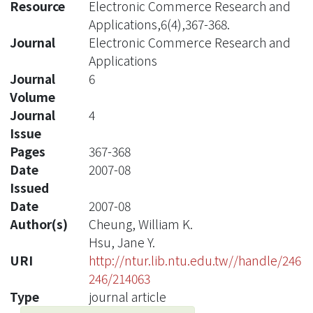
Resource
Electronic Commerce Research and
Applications,6(4),367-368.
Journal
Electronic Commerce Research and
Applications
Journal
6
Volume
Journal
4
Issue
Pages
367-368
Date
2007-08
Issued
Date
2007-08
Author(s)
Cheung, William K.
Hsu, Jane Y.
URI
http://ntur.lib.ntu.edu.tw//handle/246
246/214063
Type
journal article