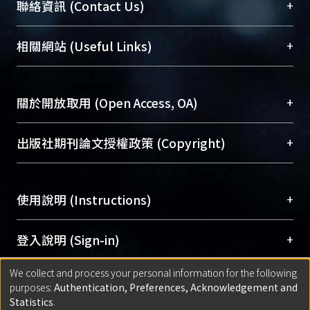
臺大位居世界頂尖大學之列，為永久珍藏及向國際
+
聯絡資訊 (Contact Us)
展現本校豐碩的研究成果及學術能量，圖書館整合
機構典藏（NTUR）與學術庫（AH）不同功能平
總館學科館員
(Main Library)
+
相關網站 (Useful Links)
台，成為臺大學術典藏NTU scholars。期能整合研
醫學圖書館學科館員
(Medical Library)
究能量、促進交流合作、保存學術產出、推廣研究
社會科學院辜振甫紀念圖書館學科館員
(Social
成果。
Sciences Library)
+
關於開放取用 (Open Access, OA)
To permanently archive and promote researcher
profiles and scholarly works, Library integrates the
開放取用是從使用者角度提升資訊取用性的社會運
+
出版社期刊論文授權政策 (Copyright)
services of “NTU Repository” with “Academic
動，應用在學術研究上是透過將研究著作公開供使
Hub” to form NTU Scholars.
用者自由取閱，以促進學術傳播及因應期刊訂購費
請確認所上傳的全文是原創的內容，若該文件包
用逐年攀升。同時可加速研究發展、提升研究影響
+
使用說明 (Instructions)
含部分內容的版權非匯入者所有，或由第三方贊
力，NTU Scholars即為本校的開放取用典藏（OA
助與合作完成，請確認該版權所有者及第三方同
Archive）平台。
（點選深入了解OA）
意提供此授權。
網站簡介
(Quickstart Guide)
+
登入說明 (Sign-in)
Please represent that the submission is your
使用手冊
(Instruction Manual)
original work, and that you have the right to
We collect and process your personal information for the following
線上預約服務
(Booking Service)
方案一：
臺灣大學計算機中心帳號登入
+
匯入著作 (Submission)
purposes:
Authentication, Preferences, Acknowledgement and
grant the rights to upload.
(With C&INC Email Account)
Statistics
.