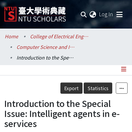
(current
Log In
Communities & Collections
Home
College of Electrical Engineering and Computer Science / 電機資訊學院
Computer Science and Information Engineering / 資訊工程學系
Research Outputs
Introduction to the Special Issue: Intelligent agents in e-services
Fundings & Projects
Researchers
Details
Export
Statistics
Organizations
Introduction to the Special
Statistics
Issue: Intelligent agents in e-
services