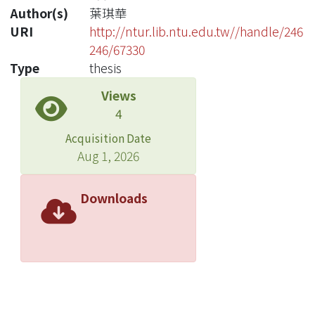
Author(s)
葉琪華
URI
http://ntur.lib.ntu.edu.tw//handle/246
246/67330
Type
thesis
Views
4
Acquisition Date
Aug 1, 2026
Downloads