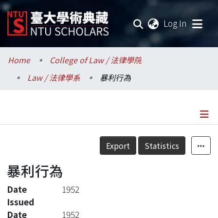
(current
Log In
Communities & Collections
Home
College of Law / 法律學院
Law / 法律學系
暴利行為
Research Outputs
Fundings & Projects
Researchers
Details
Export
Statistics
Organizations
暴利行為
Statistics
Date
1952
Issued
Date
1952