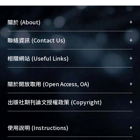
+
關於 (About)
臺大位居世界頂尖大學之列，為永久珍藏及向國際
+
聯絡資訊 (Contact Us)
展現本校豐碩的研究成果及學術能量，圖書館整合
機構典藏（NTUR）與學術庫（AH）不同功能平
總館學科館員
(Main Library)
+
相關網站 (Useful Links)
台，成為臺大學術典藏NTU scholars。期能整合研
醫學圖書館學科館員
(Medical Library)
究能量、促進交流合作、保存學術產出、推廣研究
社會科學院辜振甫紀念圖書館學科館員
(Social
成果。
Sciences Library)
+
關於開放取用 (Open Access, OA)
To permanently archive and promote researcher
profiles and scholarly works, Library integrates the
開放取用是從使用者角度提升資訊取用性的社會運
+
出版社期刊論文授權政策 (Copyright)
services of “NTU Repository” with “Academic
動，應用在學術研究上是透過將研究著作公開供使
Hub” to form NTU Scholars.
用者自由取閱，以促進學術傳播及因應期刊訂購費
請確認所上傳的全文是原創的內容，若該文件包
用逐年攀升。同時可加速研究發展、提升研究影響
+
使用說明 (Instructions)
含部分內容的版權非匯入者所有，或由第三方贊
力，NTU Scholars即為本校的開放取用典藏（OA
助與合作完成，請確認該版權所有者及第三方同