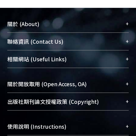
+
關於 (About)
臺大位居世界頂尖大學之列，為永久珍藏及向國際
+
聯絡資訊 (Contact Us)
展現本校豐碩的研究成果及學術能量，圖書館整合
機構典藏（NTUR）與學術庫（AH）不同功能平
總館學科館員
(Main Library)
+
相關網站 (Useful Links)
台，成為臺大學術典藏NTU scholars。期能整合研
醫學圖書館學科館員
(Medical Library)
究能量、促進交流合作、保存學術產出、推廣研究
社會科學院辜振甫紀念圖書館學科館員
(Social
成果。
Sciences Library)
+
關於開放取用 (Open Access, OA)
To permanently archive and promote researcher
profiles and scholarly works, Library integrates the
開放取用是從使用者角度提升資訊取用性的社會運
+
出版社期刊論文授權政策 (Copyright)
services of “NTU Repository” with “Academic
動，應用在學術研究上是透過將研究著作公開供使
Hub” to form NTU Scholars.
用者自由取閱，以促進學術傳播及因應期刊訂購費
請確認所上傳的全文是原創的內容，若該文件包
用逐年攀升。同時可加速研究發展、提升研究影響
+
使用說明 (Instructions)
含部分內容的版權非匯入者所有，或由第三方贊
力，NTU Scholars即為本校的開放取用典藏（OA
助與合作完成，請確認該版權所有者及第三方同