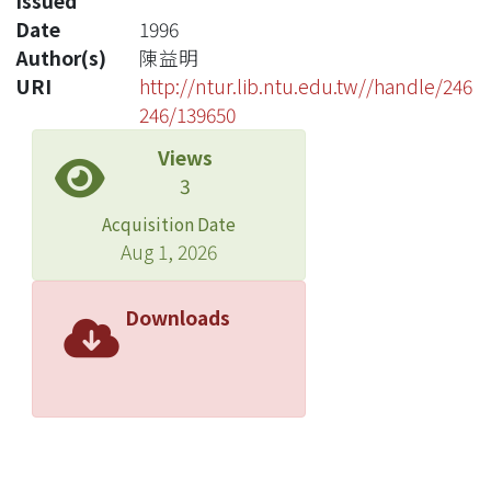
Issued
Date
1996
Author(s)
陳益明
URI
http://ntur.lib.ntu.edu.tw//handle/246
246/139650
Views
3
Acquisition Date
Aug 1, 2026
Downloads