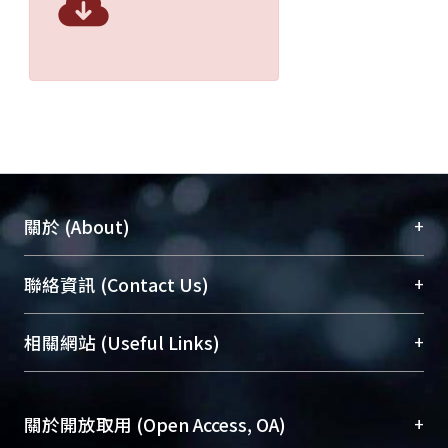
+
關於 (About)
臺大位居世界頂尖大學之列，為永久珍藏及向國際
+
聯絡資訊 (Contact Us)
展現本校豐碩的研究成果及學術能量，圖書館整合
機構典藏（NTUR）與學術庫（AH）不同功能平
總館學科館員
(Main Library)
+
相關網站 (Useful Links)
台，成為臺大學術典藏NTU scholars。期能整合研
醫學圖書館學科館員
(Medical Library)
究能量、促進交流合作、保存學術產出、推廣研究
社會科學院辜振甫紀念圖書館學科館員
(Social
成果。
Sciences Library)
+
關於開放取用 (Open Access, OA)