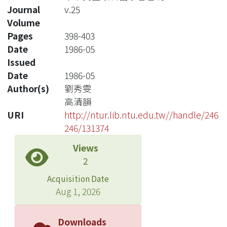
Journal
v.25
Volume
Pages
398-403
Date
1986-05
Issued
Date
1986-05
Author(s)
劉秀雯
高清韻
URI
http://ntur.lib.ntu.edu.tw//handle/246
246/131374
Views
2
Acquisition Date
Aug 1, 2026
Downloads