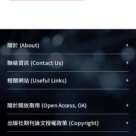
+
關於 (About)
臺大位居世界頂尖大學之列，為永久珍藏及向國際
+
聯絡資訊 (Contact Us)
展現本校豐碩的研究成果及學術能量，圖書館整合
機構典藏（NTUR）與學術庫（AH）不同功能平
總館學科館員
(Main Library)
+
相關網站 (Useful Links)
台，成為臺大學術典藏NTU scholars。期能整合研
醫學圖書館學科館員
(Medical Library)
究能量、促進交流合作、保存學術產出、推廣研究
社會科學院辜振甫紀念圖書館學科館員
(Social
成果。
Sciences Library)
+
關於開放取用 (Open Access, OA)
To permanently archive and promote researcher
profiles and scholarly works, Library integrates the
開放取用是從使用者角度提升資訊取用性的社會運
+
出版社期刊論文授權政策 (Copyright)
services of “NTU Repository” with “Academic
動，應用在學術研究上是透過將研究著作公開供使